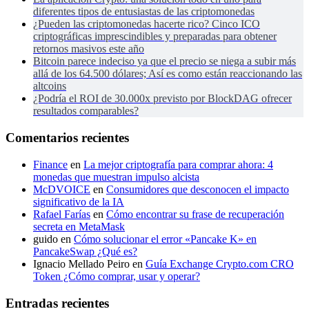
diferentes tipos de entusiastas de las criptomonedas
¿Pueden las criptomonedas hacerte rico? Cinco ICO
criptográficas imprescindibles y preparadas para obtener
retornos masivos este año
Bitcoin parece indeciso ya que el precio se niega a subir más
allá de los 64.500 dólares; Así es como están reaccionando las
altcoins
¿Podría el ROI de 30.000x previsto por BlockDAG ofrecer
resultados comparables?
Comentarios recientes
Finance
en
La mejor criptografía para comprar ahora: 4
monedas que muestran impulso alcista
McDVOICE
en
Consumidores que desconocen el impacto
significativo de la IA
Rafael Farías
en
Cómo encontrar su frase de recuperación
secreta en MetaMask
guido
en
Cómo solucionar el error «Pancake K» en
PancakeSwap ¿Qué es?
Ignacio Mellado Peiro
en
Guía Exchange Crypto.com CRO
Token ¿Cómo comprar, usar y operar?
Entradas recientes