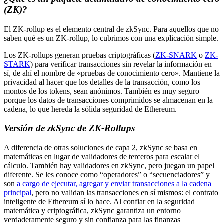
(ZK)?
El ZK-rollup es el elemento central de zkSync. Para aquellos que no
saben qué es un ZK-rollup, lo cubrimos con una explicación simple.
Los ZK-rollups generan pruebas criptográficas (
ZK-SNARK
o
ZK-
STARK
) para verificar transacciones sin revelar la información en
sí, de ahí el nombre de «pruebas de conocimiento cero». Mantiene la
privacidad al hacer que los detalles de la transacción, como los
montos de los tokens, sean anónimos. También es muy seguro
porque los datos de transacciones comprimidos se almacenan en la
cadena, lo que hereda la sólida seguridad de Ethereum.
Versión de zkSync de ZK-Rollups
A diferencia de otras soluciones de capa 2, zkSync se basa en
matemáticas en lugar de validadores de terceros para escalar el
cálculo. También hay validadores en zkSync, pero juegan un papel
diferente. Se les conoce como “operadores” o “secuenciadores” y
son
a cargo de ejecutar, agregar y enviar transacciones a la cadena
principal
, pero no validan las transacciones en sí mismos: el contrato
inteligente de Ethereum sí lo hace. Al confiar en la seguridad
matemática y criptográfica, zkSync garantiza un entorno
verdaderamente seguro y sin confianza para las finanzas