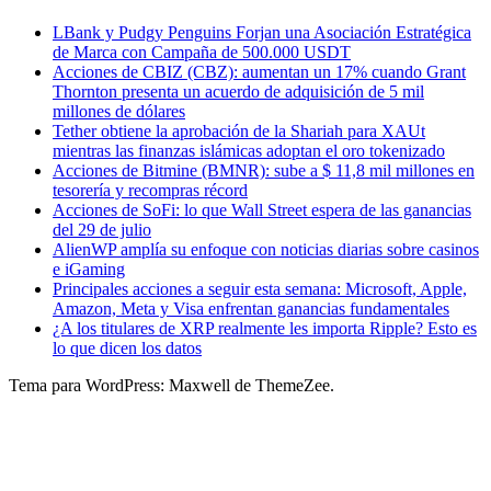
LBank y Pudgy Penguins Forjan una Asociación Estratégica
de Marca con Campaña de 500.000 USDT
Acciones de CBIZ (CBZ): aumentan un 17% cuando Grant
Thornton presenta un acuerdo de adquisición de 5 mil
millones de dólares
Tether obtiene la aprobación de la Shariah para XAUt
mientras las finanzas islámicas adoptan el oro tokenizado
Acciones de Bitmine (BMNR): sube a $ 11,8 mil millones en
tesorería y recompras récord
Acciones de SoFi: lo que Wall Street espera de las ganancias
del 29 de julio
AlienWP amplía su enfoque con noticias diarias sobre casinos
e iGaming
Principales acciones a seguir esta semana: Microsoft, Apple,
Amazon, Meta y Visa enfrentan ganancias fundamentales
¿A los titulares de XRP realmente les importa Ripple? Esto es
lo que dicen los datos
Tema para WordPress: Maxwell de ThemeZee.