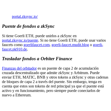
portal.zksync.io/
Puente de fondos a zkSync
Si tiene Goerli ETH, puede unirlos a zkSync en
portal.zksync.io/puente
. Si no tiene Goerli ETH, puede usar varios
faucets como
goerlifaucet.com
,
goerli-faucet.mudit.blog
o
goerli-
faucet.pk910.de
.
Trasladar fondos a Orbiter Finance
Finanzas del orbitador
es un puente de capa 2 de acumulación
cruzada descentralizado que admite zkSync y Arbitrum. Puede
enviar ETH, MATIC, BNB y otros tokens a zkSync y otras cadenas
de bloques de capa 2 a través del puente. Sin embargo, tenga en
cuenta que estos son tokens de red principal ya que el puente está
activo y en funcionamiento, pero siempre puede conectarlos de
nuevo a Ethereum.