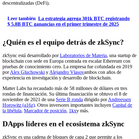
descentralizadas (DeFi).
Leer también
La estrategia agrega 301k BTC registrando
$ 5.8B BTC ganancias en el primer trimestre de 2025
¿Quién es el equipo detrás de zkSync?
zkSync está desarrollado por
Laboratorios de Materia
, una startup de
blockchain con sede en Europa centrada en escalar Ethereum con
pruebas de conocimiento cero. La empresa fue cofundada en 2019
por
Alex Gluchowski
y
Alejandro Vlasov
ambos con años de
experiencia en investigación y desarrollo de blockchain.
Matter Labs ha recaudado más de 58 millones de dólares en tres
rondas de financiación. Su última financiación se obtuvo el 8 de
noviembre de 2021 de una
Serie B ronda
dirigido por
Andreessen
Horowitz (a16z)
. Otros inversores importantes incluyen
Capital de
la libélula
,
Marcador de posición
,
1kx
y más.
DApps líderes en el ecosistema zkSync
zkSync es una cadena de bloques de capa 2 que permite a los