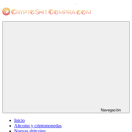
Saltar
al
contenido
cryptoshitcompra.com
Navegación
Inicio
Altcoins y criptomonedas
Nuevas shitcoins