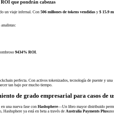
de ROI que pondrán cabezas
ido un viaje infernal. Con
506 millones de tokens vendidas
y
$ 15.9 m
 analistas:
asombroso
9434% ROI
.
ckchain perfecta. Con activos tokenizados, tecnología de puente y una p
ecer tan bajo por mucho tiempo.
nto de grado empresarial para casos de u
o en una nueva fase con
Hashsphere
—Un libro mayor distribuido permis
o, Hashsphere ya está en beta a través de
Australia Payments Plus
uno