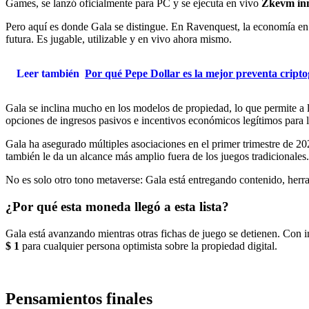
Games, se lanzó oficialmente para PC y se ejecuta en vivo
Zkevm in
Pero aquí es donde Gala se distingue. En Ravenquest, la economía en
futura. Es jugable, utilizable y en vivo ahora mismo.
Leer también
Por qué Pepe Dollar es la mejor preventa cript
Gala se inclina mucho en los modelos de propiedad, lo que permite a
opciones de ingresos pasivos e incentivos económicos legítimos para 
Gala ha asegurado múltiples asociaciones en el primer trimestre de 2
también le da un alcance más amplio fuera de los juegos tradicionales.
No es solo otro tono metaverse: Gala está entregando contenido, herra
¿Por qué esta moneda llegó a esta lista?
Gala está avanzando mientras otras fichas de juego se detienen. Con i
$ 1
para cualquier persona optimista sobre la propiedad digital.
Pensamientos finales