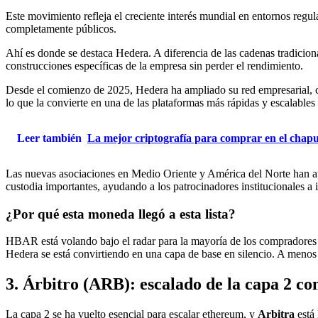
Este movimiento refleja el creciente interés mundial en entornos regula
completamente públicos.
Ahí es donde se destaca Hedera. A diferencia de las cadenas tradicion
construcciones específicas de la empresa sin perder el rendimiento.
Desde el comienzo de 2025, Hedera ha ampliado su red empresarial, c
lo que la convierte en una de las plataformas más rápidas y escalable
Leer también
La mejor criptografía para comprar en el chap
Las nuevas asociaciones en Medio Oriente y América del Norte han a
custodia importantes, ayudando a los patrocinadores institucionales a 
¿Por qué esta moneda llegó a esta lista?
HBAR está volando bajo el radar para la mayoría de los compradores c
Hedera se está convirtiendo en una capa de base en silencio. A menos
3. Árbitro (ARB): escalado de la capa 2 co
La capa 2 se ha vuelto esencial para escalar ethereum, y
Arbitra
está 