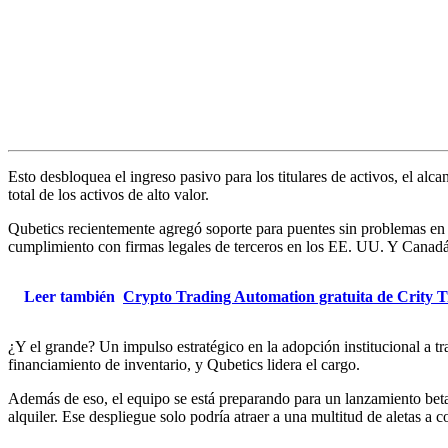
Esto desbloquea el ingreso pasivo para los titulares de activos, el al
total de los activos de alto valor.
Qubetics recientemente agregó soporte para puentes sin problemas en 
cumplimiento con firmas legales de terceros en los EE. UU. Y Canadá p
Leer también
Crypto Trading Automation gratuita de Crity
¿Y el grande? Un impulso estratégico en la adopción institucional a t
financiamiento de inventario, y Qubetics lidera el cargo.
Además de eso, el equipo se está preparando para un lanzamiento beta
alquiler. Ese despliegue solo podría atraer a una multitud de aletas a c