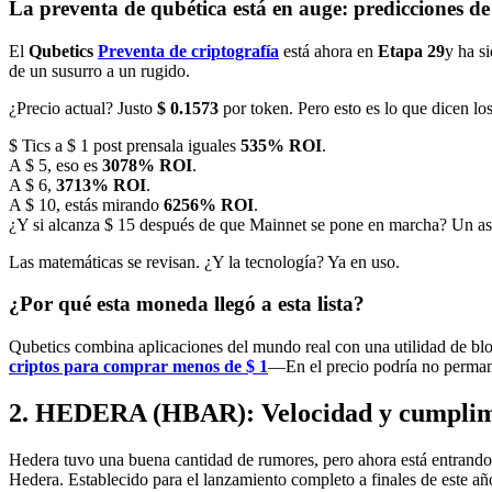
La preventa de qubética está en auge: predicciones 
El
Qubetics
Preventa de criptografía
está ahora en
Etapa 29
y ha s
de un susurro a un rugido.
¿Precio actual? Justo
$ 0.1573
por token. Pero esto es lo que dicen los
$ Tics a $ 1 post prensala iguales
535% ROI
.
A $ 5, eso es
3078% ROI
.
A $ 6,
3713% ROI
.
A $ 10, estás mirando
6256% ROI
.
¿Y si alcanza $ 15 después de que Mainnet se pone en marcha? Un 
Las matemáticas se revisan. ¿Y la tecnología? Ya en uso.
¿Por qué esta moneda llegó a esta lista?
Qubetics combina aplicaciones del mundo real con una utilidad de blo
criptos para comprar menos de $ 1
—En el precio podría no perman
2. HEDERA (HBAR): Velocidad y cumplimie
Hedera tuvo una buena cantidad de rumores, pero ahora está entrand
Hedera. Establecido para el lanzamiento completo a finales de este añ