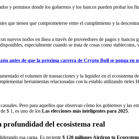
dos y permisos donde los gobiernos y los bancos pueden probar los flujos 
ales que tienen que comprometerse entre el cumplimiento y la descentra
on nuevos nodos en línea a través de proveedores de pagos y bancos g
s disponibles, especialmente cuando se trata de cosas como stablecoins, 
uzón antes de que la próxima carrera de Crypto Bull se ponga en 
umentado el volumen de transacciones y la liquidez en el ecosistema 
implementar herramientas relacionadas con la establo utilizando rieles 
asuales. Pero para aquellos que observan cómo los gobiernos y las empr
 de $ 1, es uno de los
Las elecciones más inteligentes para 2025
.
n profundidad del ecosistema real
liderando esa carga. Es reciente
$ 120 millones Airdrop to Ecosyst