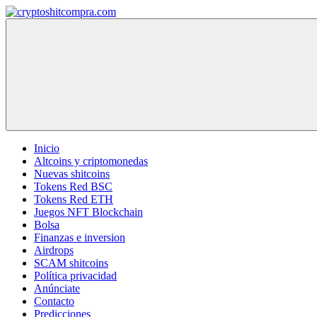
Saltar
al
cryptoshitcompra.com
contenido
Inicio
Altcoins y criptomonedas
Nuevas shitcoins
Tokens Red BSC
Tokens Red ETH
Juegos NFT Blockchain
Bolsa
Finanzas e inversion
Airdrops
SCAM shitcoins
Política privacidad
Anúnciate
Contacto
Predicciones