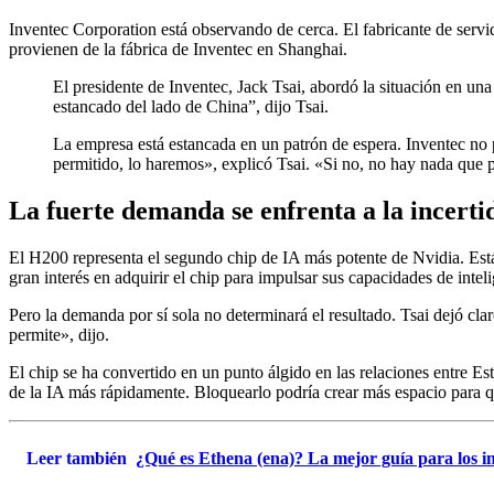
Inventec Corporation está observando de cerca. El fabricante de servid
provienen de la fábrica de Inventec en Shanghai.
El presidente de Inventec, Jack Tsai, abordó la situación en un
estancado del lado de China”, dijo Tsai.
La empresa está estancada en un patrón de espera. Inventec no
permitido, lo haremos», explicó Tsai. «Si no, no hay nada que
La fuerte demanda se enfrenta a la incerti
El H200 representa el segundo chip de IA más potente de Nvidia. Est
gran interés en adquirir el chip para impulsar sus capacidades de intelig
Pero la demanda por sí sola no determinará el resultado. Tsai dejó clar
permite», dijo.
El chip se ha convertido en un punto álgido en las relaciones entre Es
de la IA más rápidamente. Bloquearlo podría crear más espacio para qu
Leer también
¿Qué es Ethena (ena)? La mejor guía para los i