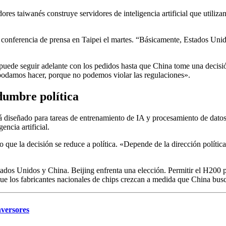
ores taiwanés construye servidores de inteligencia artificial que utiliza
a conferencia de prensa en Taipei el martes. “Básicamente, Estados Unido
 puede seguir adelante con los pedidos hasta que China tome una decisi
 podamos hacer, porque no podemos violar las regulaciones».
dumbre política
á diseñado para tareas de entrenamiento de IA y procesamiento de datos
encia artificial.
o que la decisión se reduce a política. «Depende de la dirección política
tados Unidos y China. Beijing enfrenta una elección. Permitir el H200 p
e los fabricantes nacionales de chips crezcan a medida que China busca
nversores