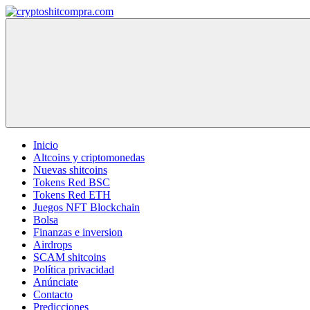
Saltar
al
cryptoshitcompra.com
contenido
Inicio
Altcoins y criptomonedas
Nuevas shitcoins
Tokens Red BSC
Tokens Red ETH
Juegos NFT Blockchain
Bolsa
Finanzas e inversion
Airdrops
SCAM shitcoins
Política privacidad
Anúnciate
Contacto
Predicciones