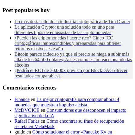
Post populares hoy
Lo más destacado de la industria criptográfica de Tim Draper
La aplicación Crypto: una solución todo en uno para
diferentes tipos de entusiastas de las criptomonedas
¿Pueden las criptomonedas hacerte rico? Cinco ICO
criptográficas imprescindibles y preparadas para obtener
retornos masivos este año
Bitcoin parece indeciso ya que el precio se niega a subir más
allá de los 64.500 dólares; Así es como están reaccionando las
altcoins
¿Podría el ROI de 30.000x previsto por BlockDAG ofrecer
resultados comparables?
Comentarios recientes
Finance
en
La mejor criptografía para comprar ahora: 4
monedas que muestran impulso alcista
McDVOICE
en
Consumidores que desconocen el impacto
significativo de la IA
Rafael Farías
en
Cómo encontrar su frase de recuperación
secreta en MetaMask
guido
en
Cómo solucionar el error «Pancake K» en