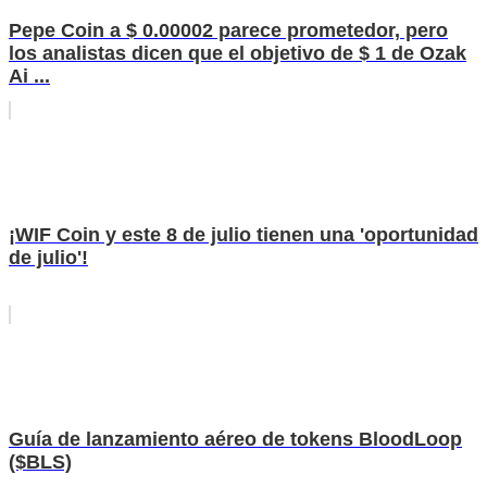
Pepe Coin a $ 0.00002 parece prometedor, pero
los analistas dicen que el objetivo de $ 1 de Ozak
Ai ...
¡WIF Coin y este 8 de julio tienen una 'oportunidad
de julio'!
Guía de lanzamiento aéreo de tokens BloodLoop
($BLS)