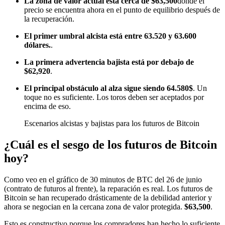
La zona de valor actual está cerca de $63,500
donde el
precio se encuentra ahora en el punto de equilibrio después de
la recuperación.
El primer umbral alcista está entre 63.520 y 63.600
dólares.
.
La primera advertencia bajista está por debajo de
$62,920
.
El principal obstáculo al alza sigue siendo 64.580$
. Un
toque no es suficiente. Los toros deben ser aceptados por
encima de eso.
Escenarios alcistas y bajistas para los futuros de Bitcoin
¿Cuál es el sesgo de los futuros de Bitcoin
hoy?
Como veo en el gráfico de 30 minutos de BTC del 26 de junio
(contrato de futuros al frente), la reparación es real. Los futuros de
Bitcoin se han recuperado drásticamente de la debilidad anterior y
ahora se negocian en la cercana zona de valor protegida.
$63,500
.
Esto es constructivo porque los compradores han hecho lo suficiente