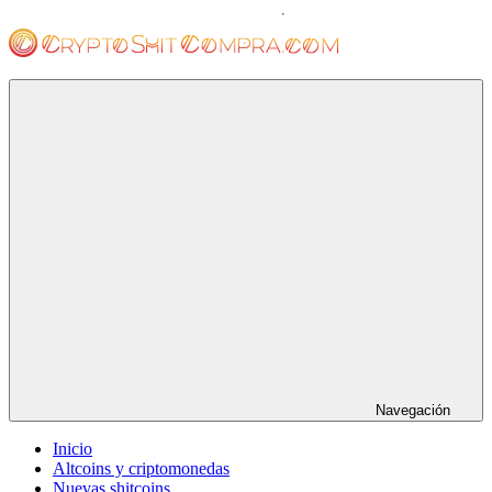
Saltar
al
contenido
cryptoshitcompra.com
Navegación
Inicio
Altcoins y criptomonedas
Nuevas shitcoins