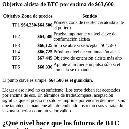
Objetivo alcista de BTC por encima de $63,600
Objetivo
Zona de precios
Sentido
Primera zona de resistencia alcista ante
TP1
$64,250-$64,500
el portero
Prueba importante y nivel clave de
TP2
$64,580
confirmación alcista
TP3
$66,125
Sólo se abre si se aceptan $64,580
TP4
$66,725
Próximo nivel de continuación alcista
TP5
$67,445
Objetivo de extensión alcista más alto
Apunte a un fuerte impulso sólo si el
TP6
$68,830
aumento se expande
El punto clave es simple:
$64,580 es el guardián
.
Llegar a ese nivel no es suficiente. Los toros deben ser aceptados
por encima de eso. En términos de tradeCompass, aceptación
significa que el precio no sólo se imprime por encima del nivel, sino
que también se mantiene allí, defendiendo los retrocesos y tratando
la zona superior como un valor válido.
¿Qué nivel hace que los futuros de BTC