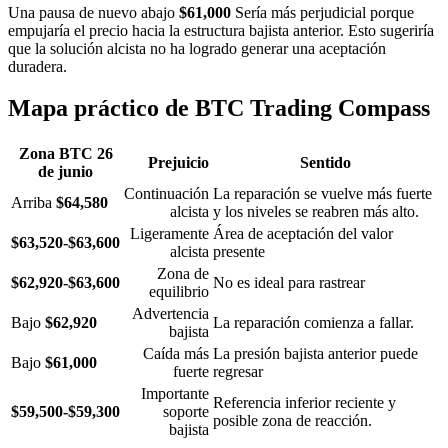
Una pausa de nuevo abajo
$61,000
Sería más perjudicial porque
empujaría el precio hacia la estructura bajista anterior. Esto sugeriría
que la solución alcista no ha logrado generar una aceptación
duradera.
Mapa práctico de BTC Trading Compass
Zona BTC 26
Prejuicio
Sentido
de junio
Continuación
La reparación se vuelve más fuerte
Arriba
$64,580
alcista
y los niveles se reabren más alto.
Ligeramente
Área de aceptación del valor
$63,520-$63,600
alcista
presente
Zona de
$62,920-$63,600
No es ideal para rastrear
equilibrio
Advertencia
Bajo
$62,920
La reparación comienza a fallar.
bajista
Caída más
La presión bajista anterior puede
Bajo
$61,000
fuerte
regresar
Importante
Referencia inferior reciente y
$59,500-$59,300
soporte
posible zona de reacción.
bajista