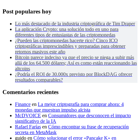
Post populares hoy
Lo más destacado de la industria criptográfica de Tim Draper
La aplicación Crypto: una solución todo en uno para
diferentes tipos de entusiastas de las criptomonedas
¿Pueden las criptomonedas hacerte rico? Cinco ICO
criptográficas imprescindibles y preparadas para obtener
retornos masivos este año
Bitcoin parece indeciso ya que el precio se niega a subir más
allá de los 64.500 dólares; Así es como están reaccionando las
altcoins
¿Podría el ROI de 30.000x previsto por BlockDAG ofrecer
resultados comparables?
Comentarios recientes
Finance
en
La mejor criptografía para comprar ahora: 4
monedas que muestran impulso alcista
McDVOICE
en
Consumidores que desconocen el impacto
significativo de la IA
Rafael Farías
en
Cómo encontrar su frase de recuperación
secreta en MetaMask
guido
en
Cómo solucionar el error «Pancake K» en