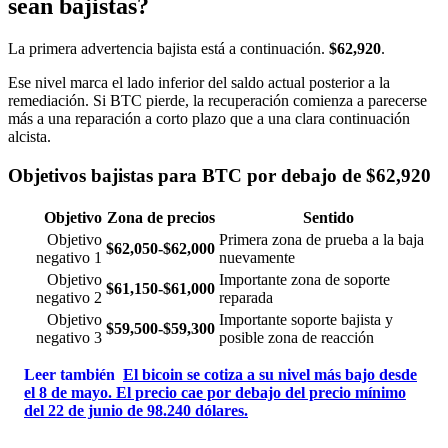
sean bajistas?
La primera advertencia bajista está a continuación.
$62,920
.
Ese nivel marca el lado inferior del saldo actual posterior a la
remediación. Si BTC pierde, la recuperación comienza a parecerse
más a una reparación a corto plazo que a una clara continuación
alcista.
Objetivos bajistas para BTC por debajo de $62,920
Objetivo
Zona de precios
Sentido
Objetivo
Primera zona de prueba a la baja
$62,050-$62,000
negativo 1
nuevamente
Objetivo
Importante zona de soporte
$61,150-$61,000
negativo 2
reparada
Objetivo
Importante soporte bajista y
$59,500-$59,300
negativo 3
posible zona de reacción
Leer también
El bicoin se cotiza a su nivel más bajo desde
el 8 de mayo. El precio cae por debajo del precio mínimo
del 22 de junio de 98.240 dólares.