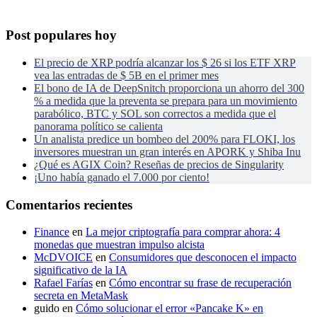
Post populares hoy
El precio de XRP podría alcanzar los $ 26 si los ETF XRP
vea las entradas de $ 5B en el primer mes
El bono de IA de DeepSnitch proporciona un ahorro del 300
% a medida que la preventa se prepara para un movimiento
parabólico, BTC y SOL son correctos a medida que el
panorama político se calienta
Un analista predice un bombeo del 200% para FLOKI, los
inversores muestran un gran interés en APORK y Shiba Inu
¿Qué es AGIX Coin? Reseñas de precios de Singularity
¡Uno había ganado el 7.000 por ciento!
Comentarios recientes
Finance
en
La mejor criptografía para comprar ahora: 4
monedas que muestran impulso alcista
McDVOICE
en
Consumidores que desconocen el impacto
significativo de la IA
Rafael Farías
en
Cómo encontrar su frase de recuperación
secreta en MetaMask
guido
en
Cómo solucionar el error «Pancake K» en