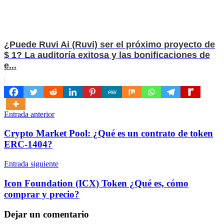
¿Puede Ruvi Ai (Ruvi) ser el próximo proyecto de
$ 1? La auditoría exitosa y las bonificaciones de
e...
Navegación
Entrada anterior
de
Crypto Market Pool: ¿Qué es un contrato de token
entradas
ERC-1404?
Entrada siguiente
Icon Foundation (ICX) Token ¿Qué es, cómo
comprar y precio?
Dejar un comentario