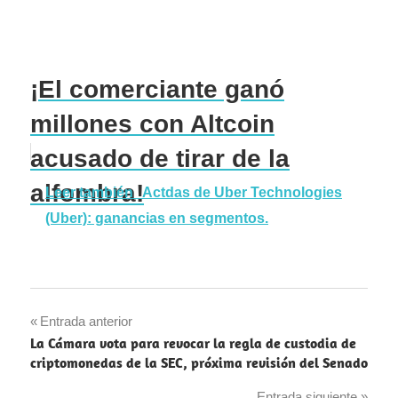
¡El comerciante ganó
millones con Altcoin
acusado de tirar de la
alfombra!
Leer también
Actdas de Uber Technologies
(Uber): ganancias en segmentos.
Navegación
Entrada anterior
La Cámara vota para revocar la regla de custodia de
de
criptomonedas de la SEC, próxima revisión del Senado
entradas
Entrada siguiente