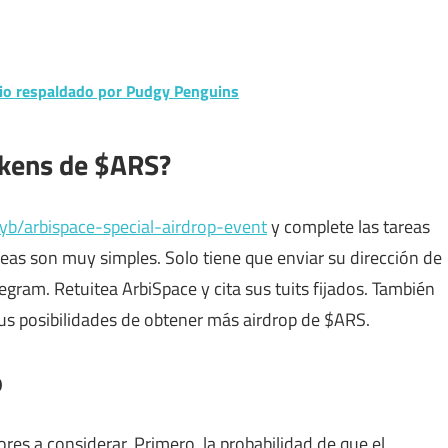
rio respaldado por Pudgy Penguins
okens de $ARS?
cyb/arbispace-special-airdrop-event
y complete las tareas
areas son muy simples. Solo tiene que enviar su dirección de
legram. Retuitea ArbiSpace y cita sus tuits fijados. También
s posibilidades de obtener más airdrop de $ARS.
o
ores a considerar. Primero, la probabilidad de que el