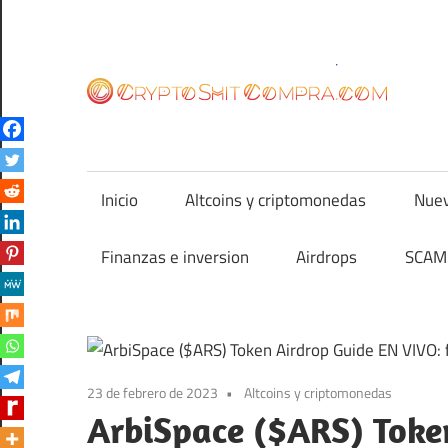
Saltar
al
contenido
cr
Inicio
Altcoins y criptomonedas
Nuev
Finanzas e inversion
Airdrops
SCAM 
23 de febrero de 2023
Altcoins y criptomonedas
ArbiSpace ($ARS) Toke