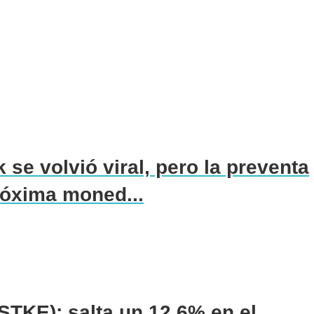
 se volvió viral, pero la preventa
róxima moned...
STKE): salta un 12,6% en el