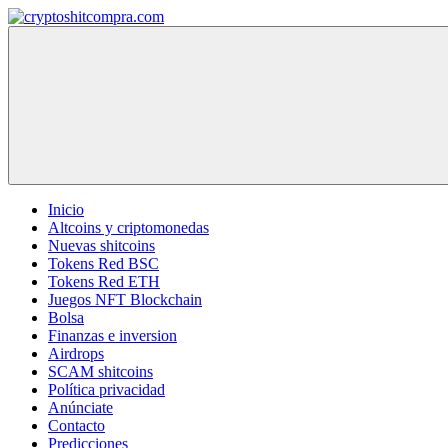
Saltar
al
cryptoshitcompra.com
contenido
Inicio
Altcoins y criptomonedas
Nuevas shitcoins
Tokens Red BSC
Tokens Red ETH
Juegos NFT Blockchain
Bolsa
Finanzas e inversion
Airdrops
SCAM shitcoins
Política privacidad
Anúnciate
Contacto
Predicciones