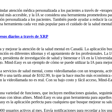
indar atención médica personalizada a los pacientes a través de «terapeu
l más accesible, y la IA se considera una herramienta prometedora para 
ón personalizada a los pacientes. También puede ayudar a reducir la car
a herramienta cada vez más popular para el cuidado de la salud mental,
resos diarios a través de XRP
ca y mejorar la atención de la salud mental en Canadá. La aplicación bus
ención en diferentes idiomas y el agotamiento de los profesionales. La IA 
r, presidenta de investigación de salud y bienestar e IA en la Universid
ajo. Mind-Easy es un ejemplo de cómo se puede utilizar la IA para mejor
o a servicios de salud mental, como videollamadas con un terapeuta, act
99 o una tarifa anual de $102.99, lo que la hace mucho más económica qu
n la videollamada no es real. Con su bajo costo y fácil acceso, Mind-Ea
e una variedad de funciones, que incluyen meditaciones guiadas, segui
nas con ideas afines. Mind-Easy es una gran herramienta para aquellos
asy es la aplicación perfecta para cualquiera que busque mejorar su salu
0 usuarios activos al mes. Envía notificaciones para recordar a los usu