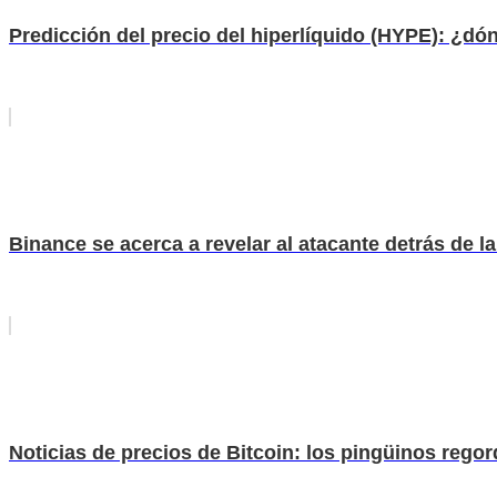
Predicción del precio del hiperlíquido (HYPE): ¿dó
Binance se acerca a revelar al atacante detrás de 
Noticias de precios de Bitcoin: los pingüinos reg