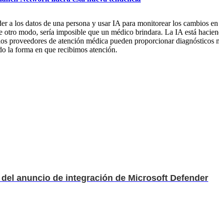
ceder a los datos de una persona y usar IA para monitorear los cambios e
de otro modo, sería imposible que un médico brindara. La IA está haciend
 los proveedores de atención médica pueden proporcionar diagnósticos m
ndo la forma en que recibimos atención.
el anuncio de integración de Microsoft Defender