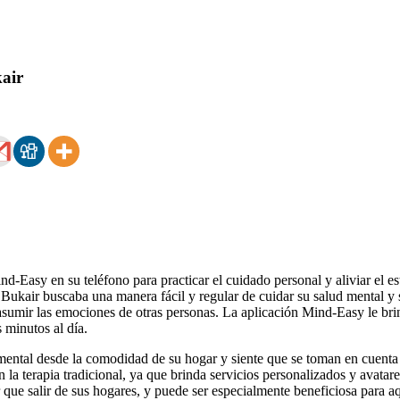
air
-Easy en su teléfono para practicar el cuidado personal y aliviar el es
n. Bukair buscaba una manera fácil y regular de cuidar su salud mental y
asumir las emociones de otras personas. La aplicación Mind-Easy le brind
s minutos al día.
d mental desde la comodidad de su hogar y siente que se toman en cuenta s
 la terapia tradicional, ya que brinda servicios personalizados y avatar
r que salir de sus hogares, y puede ser especialmente beneficiosa para a