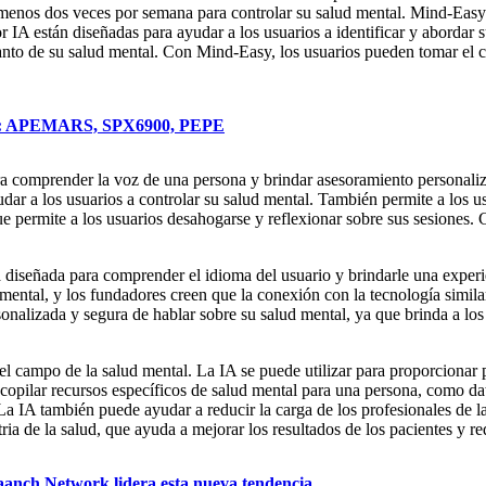
n al menos dos veces por semana para controlar su salud mental. Mind-Ea
or IA están diseñadas para ayudar a los usuarios a identificar y abordar
 tanto de su salud mental. Con Mind-Easy, los usuarios pueden tomar el c
ora: APEMARS, SPX6900, PEPE
ara comprender la voz de una persona y brindar asesoramiento personal
ayudar a los usuarios a controlar su salud mental. También permite a los 
que permite a los usuarios desahogarse y reflexionar sobre sus sesiones
á diseñada para comprender el idioma del usuario y brindarle una experi
 mental, y los fundadores creen que la conexión con la tecnología simi
nalizada y segura de hablar sobre su salud mental, ya que brinda a los 
 el campo de la salud mental. La IA se puede utilizar para proporcionar
ecopilar recursos específicos de salud mental para una persona, como dat
La IA también puede ayudar a reducir la carga de los profesionales de la 
ia de la salud, que ayuda a mejorar los resultados de los pacientes y red
Kaanch Network lidera esta nueva tendencia