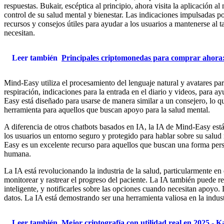
respuestas. Bukair, escéptica al principio, ahora visita la aplicació
control de su salud mental y bienestar. Las indicaciones impulsadas p
recursos y consejos útiles para ayudar a los usuarios a mantenerse al
necesitan.
Leer también
Principales criptomonedas para comprar ah
Mind-Easy utiliza el procesamiento del lenguaje natural y avatares p
respiración, indicaciones para la entrada en el diario y videos, para 
Easy está diseñado para usarse de manera similar a un consejero, lo 
herramienta para aquellos que buscan apoyo para la salud mental.
A diferencia de otros chatbots basados ​​en IA, la IA de Mind-Easy est
los usuarios un entorno seguro y protegido para hablar sobre su salud
Easy es un excelente recurso para aquellos que buscan una forma perso
humana.
La IA está revolucionando la industria de la salud, particularmente en
monitorear y rastrear el progreso del paciente. La IA también puede r
inteligente, y notificarles sobre las opciones cuando necesitan apoyo. 
datos. La IA está demostrando ser una herramienta valiosa en la industr
Leer también
Mejor criptografía con utilidad real en 2025 - 