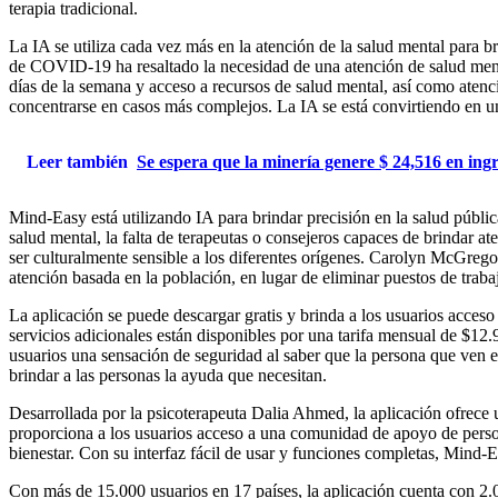
terapia tradicional.
La IA se utiliza cada vez más en la atención de la salud mental para br
de COVID-19 ha resaltado la necesidad de una atención de salud menta
días de la semana y acceso a recursos de salud mental, así como atenci
concentrarse en casos más complejos. La IA se está convirtiendo en un
Leer también
Se espera que la minería genere $ 24,516 en ing
Mind-Easy está utilizando IA para brindar precisión en la salud públi
salud mental, la falta de terapeutas o consejeros capaces de brindar at
ser culturalmente sensible a los diferentes orígenes. Carolyn McGrego
atención basada en la población, en lugar de eliminar puestos de trab
La aplicación se puede descargar gratis y brinda a los usuarios acces
servicios adicionales están disponibles por una tarifa mensual de $12.
usuarios una sensación de seguridad al saber que la persona que ven e
brindar a las personas la ayuda que necesitan.
Desarrollada por la psicoterapeuta Dalia Ahmed, la aplicación ofrec
proporciona a los usuarios acceso a una comunidad de apoyo de perso
bienestar. Con su interfaz fácil de usar y funciones completas, Mind-E
Con más de 15.000 usuarios en 17 países, la aplicación cuenta con 2.00