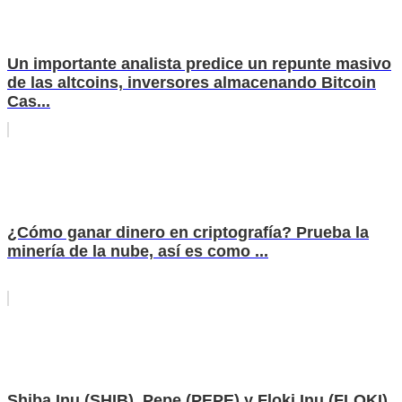
Un importante analista predice un repunte masivo
de las altcoins, inversores almacenando Bitcoin
Cas...
¿Cómo ganar dinero en criptografía? Prueba la
minería de la nube, así es como ...
Shiba Inu (SHIB), Pepe (PEPE) y Floki Inu (FLOKI)