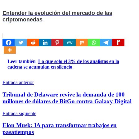
Entender la evolución del mercado de las
criptomonedas
Leer también
Lo que solo el 3% de los analistas en la
cadena se acumulan en silencio
Navegación
Entrada anterior
de
Tribunal de Delaware revive la demanda de 100
entradas
millones de dólares de BitGo contra Galaxy Digital
Entrada siguiente
Elon Musk: IA para transformar trabajos en
pasatiempos