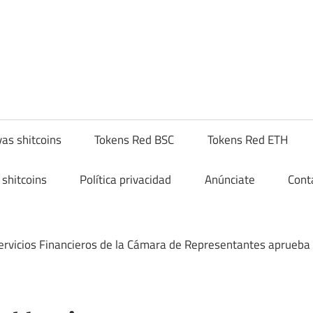
yptoshitcompra.com
as shitcoins
Tokens Red BSC
Tokens Red ETH
shitcoins
Política privacidad
Anúnciate
Cont