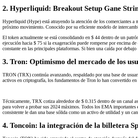
2. Hyperliquid: Breakout Setup Gane Stri
Hyperliquid (Hype) está atrayendo la atención de los comerciantes a m
próximo movimiento. Conocido por su eficiente modelo de intercambio d
El token actualmente se está consolidando en $ 44 dentro de un patrón
ejecución hacia $ 75 si la exageración puede romperse por encima de e
constante en las principales plataformas. Si bien una caída por debajo
3. Tron: Optimismo del mercado de los usu
TRON (TRX) continúa avanzando, respaldado por una base de usuarios 
activos en criptografía, los fundamentos de Tron lo han convertido en 
Técnicamente, TRX cotiza alrededor de $ 0.315 dentro de un canal asc
para volver a probar sus 2024 máximos. Todos los EMA importantes está
consistente le dan una base sólida como un activo de utilidad y un ca
4. Toncoin: la integración de la billeter