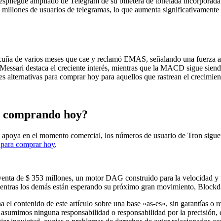
spliegue ampliado de Telegram de su billetera de tonelada incorporada
 millones de usuarios de telegramas, lo que aumenta significativamente 
uña de varios meses que cae y reclamó EMAS, señalando una fuerza alci
essari destaca el creciente interés, mientras que la MACD sigue siend
 alternativas para comprar hoy para aquellos que rastrean el crecimient
tá comprando hoy?
e apoya en el momento comercial, los números de usuario de Tron siguen
 para comprar hoy
.
eventa de $ 353 millones, un motor DAG construido para la velocidad 
Mientras los demás están esperando su próximo gran movimiento, Blockd
 el contenido de este artículo sobre una base «as-es», sin garantías o 
asumimos ninguna responsabilidad o responsabilidad por la precisión, co