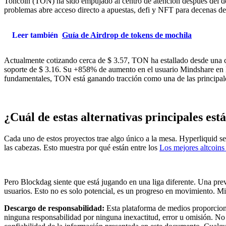
Toncoin (TON) ha sido empujado al centro de atención después del de
problemas abre acceso directo a apuestas, defi y NFT para decenas de
Leer también
Guía de Airdrop de tokens de mochila
Actualmente cotizando cerca de $ 3.57, TON ha estallado desde una c
soporte de $ 3.16. Su +858% de aumento en el usuario Mindshare en M
fundamentales, TON está ganando tracción como una de las principales
¿Cuál de estas alternativas principales es
Cada uno de estos proyectos trae algo único a la mesa. Hyperliquid s
las cabezas. Esto muestra por qué están entre los
Los mejores altcoins
Pero Blockdag siente que está jugando en una liga diferente. Una pr
usuarios. Esto no es solo potencial, es un progreso en movimiento. 
Descargo de responsabilidad:
Esta plataforma de medios proporciona
ninguna responsabilidad por ninguna inexactitud, error u omisión. No 