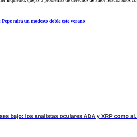
ier inquietud, quejas o problemas de derechos de autor relacionados co
e Pepe mira un modesto doble este verano
ses bajo: los analistas oculares ADA y XRP como al..