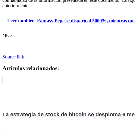
confiabilidad de la información presentada en este documento. Cualqu
anteriormente.
Leer también
Fantasy Pepe se disparó al 5000%, mientras qu
/div>
Source link
Artículos relacionados:
La estrategia de stock de bitcoin se desploma 6 me