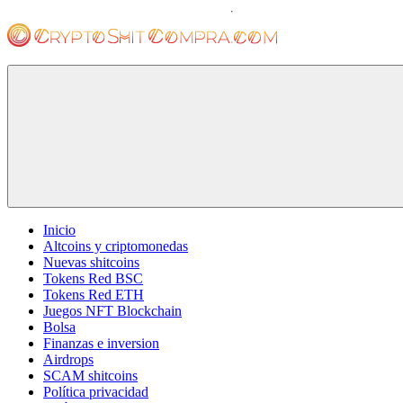
Saltar
al
contenido
cryptoshitcompra.com
Inicio
Altcoins y criptomonedas
Nuevas shitcoins
Tokens Red BSC
Tokens Red ETH
Juegos NFT Blockchain
Bolsa
Finanzas e inversion
Airdrops
SCAM shitcoins
Política privacidad