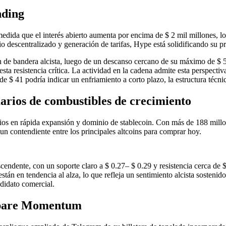
nding
edida que el interés abierto aumenta por encima de $ 2 mil millones, lo
escentralizado y generación de tarifas, Hype está solidificando su pres
 de bandera alcista, luego de un descanso cercano de su máximo de $ 50
sta resistencia crítica. La actividad en la cadena admite esta perspect
 de $ 41 podría indicar un enfriamiento a corto plazo, la estructura técn
arios de combustibles de crecimiento
en rápida expansión y dominio de stablecoin. Con más de 188 millones
un contendiente entre los principales altcoins para comprar hoy.
endente, con un soporte claro a $ 0.27– $ 0.29 y resistencia cerca de
n en tendencia al alza, lo que refleja un sentimiento alcista sostenid
ndidato comercial.
a Spare Momentum