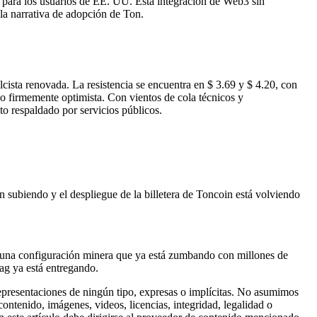
 para los usuarios de EE. UU. Esta integración de Web3 sin
la narrativa de adopción de Ton.
sta renovada. La resistencia se encuentra en $ 3.69 y $ 4.20, con
o firmemente optimista. Con vientos de cola técnicos y
o respaldado por servicios públicos.
 subiendo y el despliegue de la billetera de Toncoin está volviendo
y una configuración minera que ya está zumbando con millones de
ag ya está entregando.
representaciones de ningún tipo, expresas o implícitas. No asumimos
ntenido, imágenes, videos, licencias, integridad, legalidad o