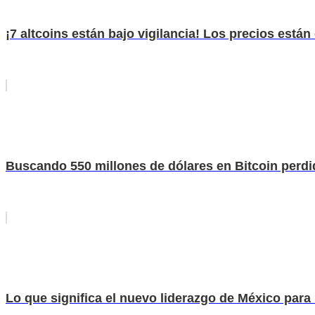
¡7 altcoins están bajo vigilancia! Los precios está
Buscando 550 millones de dólares en Bitcoin perd
Lo que significa el nuevo liderazgo de México para