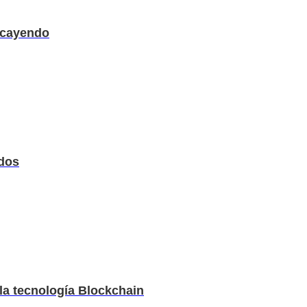
n cayendo
idos
 la tecnología Blockchain