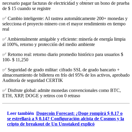
necesario pagar facturas de electricidad y obtener un bono de prueba
de $ 15 cuando se registre
✅ Cambio inteligente: AI rastrea automáticamente 200+ monedas y
selecciona el proyecto minero con el mayor rendimiento en tiempo
real
✅ Ambientalmente amigable y eficiente: minería de energía limpia
al 100%, retorno y protección del medio ambiente
✅ Retorno real: retorno diario promedio histórico para usuarios $
100- $ 11,250
✅ Seguridad de grado militar: cifrado SSL de grado bancario +
almacenamiento de billetera en frío del 95% de los activos, aprobado
Auditoría de seguridad CERTIK
✅ Disfrute global: admite monedas convencionales como BTC,
ETH, XRP, DOGE y retiros con 0 retraso
Leer también
Dogecoin Forecast: ¿Doge rompirá $ 0.17 o
se estrellará a $ 0.14? Configuración alcista de Cosmos y la
cripto de breakout de Un Unsstaked explicó