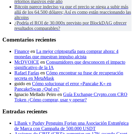
retornos masivos este año
Bitcoin parece indeciso ya que el precio se niega a subir más
allá de los 64.500 dólares; Así es como están reaccionando las
altcoins
¿Podría el ROI de 30.000x previsto por BlockDAG ofrecer
resultados comparables?
Comentarios recientes
Finance
en
La mejor criptografía para comprar ahora: 4
monedas que muestran impulso alcista
McDVOICE
en
Consumidores que desconocen el impacto
significativo de la IA
Rafael Farías
en
Cómo encontrar su frase de recuperación
secreta en MetaMask
guido
en
Cómo solucionar el error «Pancake K» en
PancakeSwap ¿Qué es?
Ignacio Mellado Peiro
en
Guía Exchange Crypto.com CRO
Token ¿Cómo comprar, usar y operar?
Entradas recientes
LBank y Pudgy Penguins Forjan una Asociación Estratégica
de Marca con Campaña de 500.000 USDT
Acciones de CBIZ (CBZ): aumentan un 17% cuando Grant