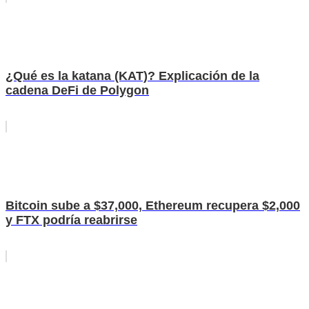
¿Qué es la katana (KAT)? Explicación de la
cadena DeFi de Polygon
Bitcoin sube a $37,000, Ethereum recupera $2,000
y FTX podría reabrirse