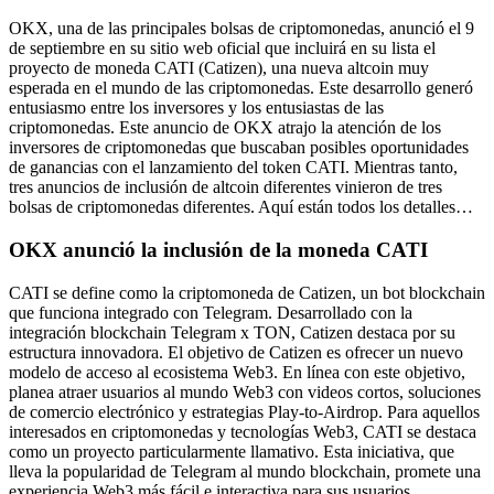
OKX, una de las principales bolsas de criptomonedas, anunció el 9
de septiembre en su sitio web oficial que incluirá en su lista el
proyecto de moneda CATI (Catizen), una nueva altcoin muy
esperada en el mundo de las criptomonedas. Este desarrollo generó
entusiasmo entre los inversores y los entusiastas de las
criptomonedas. Este anuncio de OKX atrajo la atención de los
inversores de criptomonedas que buscaban posibles oportunidades
de ganancias con el lanzamiento del token CATI. Mientras tanto,
tres anuncios de inclusión de altcoin diferentes vinieron de tres
bolsas de criptomonedas diferentes. Aquí están todos los detalles…
OKX anunció la inclusión de la moneda CATI
CATI se define como la criptomoneda de Catizen, un bot blockchain
que funciona integrado con Telegram. Desarrollado con la
integración blockchain Telegram x TON, Catizen destaca por su
estructura innovadora. El objetivo de Catizen es ofrecer un nuevo
modelo de acceso al ecosistema Web3. En línea con este objetivo,
planea atraer usuarios al mundo Web3 con videos cortos, soluciones
de comercio electrónico y estrategias Play-to-Airdrop. Para aquellos
interesados ​​en criptomonedas y tecnologías Web3, CATI se destaca
como un proyecto particularmente llamativo. Esta iniciativa, que
lleva la popularidad de Telegram al mundo blockchain, promete una
experiencia Web3 más fácil e interactiva para sus usuarios.