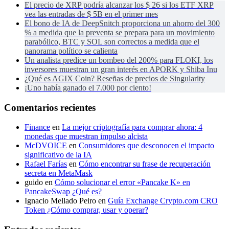
El precio de XRP podría alcanzar los $ 26 si los ETF XRP
vea las entradas de $ 5B en el primer mes
El bono de IA de DeepSnitch proporciona un ahorro del 300
% a medida que la preventa se prepara para un movimiento
parabólico, BTC y SOL son correctos a medida que el
panorama político se calienta
Un analista predice un bombeo del 200% para FLOKI, los
inversores muestran un gran interés en APORK y Shiba Inu
¿Qué es AGIX Coin? Reseñas de precios de Singularity
¡Uno había ganado el 7.000 por ciento!
Comentarios recientes
Finance
en
La mejor criptografía para comprar ahora: 4
monedas que muestran impulso alcista
McDVOICE
en
Consumidores que desconocen el impacto
significativo de la IA
Rafael Farías
en
Cómo encontrar su frase de recuperación
secreta en MetaMask
guido
en
Cómo solucionar el error «Pancake K» en
PancakeSwap ¿Qué es?
Ignacio Mellado Peiro
en
Guía Exchange Crypto.com CRO
Token ¿Cómo comprar, usar y operar?