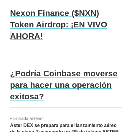
Nexon Finance ($NXN)
Token Airdrop: ¡EN VIVO
AHORA!
¿Podría Coinbase moverse
para hacer una operación
exitosa?
Navegación
Entrada anterior
Aster DEX se prepara para el lanzamiento aéreo
de
de la etapa 2 asignando un 4% de tokens ASTER