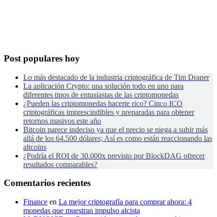
Post populares hoy
Lo más destacado de la industria criptográfica de Tim Draper
La aplicación Crypto: una solución todo en uno para
diferentes tipos de entusiastas de las criptomonedas
¿Pueden las criptomonedas hacerte rico? Cinco ICO
criptográficas imprescindibles y preparadas para obtener
retornos masivos este año
Bitcoin parece indeciso ya que el precio se niega a subir más
allá de los 64.500 dólares; Así es como están reaccionando las
altcoins
¿Podría el ROI de 30.000x previsto por BlockDAG ofrecer
resultados comparables?
Comentarios recientes
Finance
en
La mejor criptografía para comprar ahora: 4
monedas que muestran impulso alcista