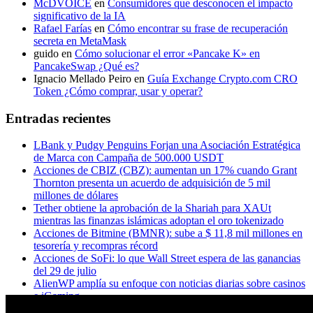
McDVOICE
en
Consumidores que desconocen el impacto
significativo de la IA
Rafael Farías
en
Cómo encontrar su frase de recuperación
secreta en MetaMask
guido
en
Cómo solucionar el error «Pancake K» en
PancakeSwap ¿Qué es?
Ignacio Mellado Peiro
en
Guía Exchange Crypto.com CRO
Token ¿Cómo comprar, usar y operar?
Entradas recientes
LBank y Pudgy Penguins Forjan una Asociación Estratégica
de Marca con Campaña de 500.000 USDT
Acciones de CBIZ (CBZ): aumentan un 17% cuando Grant
Thornton presenta un acuerdo de adquisición de 5 mil
millones de dólares
Tether obtiene la aprobación de la Shariah para XAUt
mientras las finanzas islámicas adoptan el oro tokenizado
Acciones de Bitmine (BMNR): sube a $ 11,8 mil millones en
tesorería y recompras récord
Acciones de SoFi: lo que Wall Street espera de las ganancias
del 29 de julio
AlienWP amplía su enfoque con noticias diarias sobre casinos
e iGaming
Principales acciones a seguir esta semana: Microsoft, Apple,