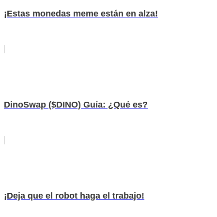
¡Estas monedas meme están en alza!
DinoSwap ($DINO) Guía: ¿Qué es?
¡Deja que el robot haga el trabajo!