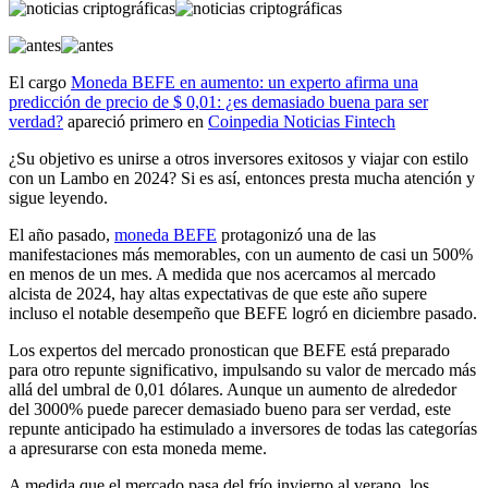
El cargo
Moneda BEFE en aumento: un experto afirma una
predicción de precio de $ 0,01: ¿es demasiado buena para ser
verdad?
apareció primero en
Coinpedia Noticias Fintech
¿Su objetivo es unirse a otros inversores exitosos y viajar con estilo
con un Lambo en 2024? Si es así, entonces presta mucha atención y
sigue leyendo.
El año pasado,
moneda BEFE
protagonizó una de las
manifestaciones más memorables, con un aumento de casi un 500%
en menos de un mes. A medida que nos acercamos al mercado
alcista de 2024, hay altas expectativas de que este año supere
incluso el notable desempeño que BEFE logró en diciembre pasado.
Los expertos del mercado pronostican que BEFE está preparado
para otro repunte significativo, impulsando su valor de mercado más
allá del umbral de 0,01 dólares. Aunque un aumento de alrededor
del 3000% puede parecer demasiado bueno para ser verdad, este
repunte anticipado ha estimulado a inversores de todas las categorías
a apresurarse con esta moneda meme.
A medida que el mercado pasa del frío invierno al verano, los