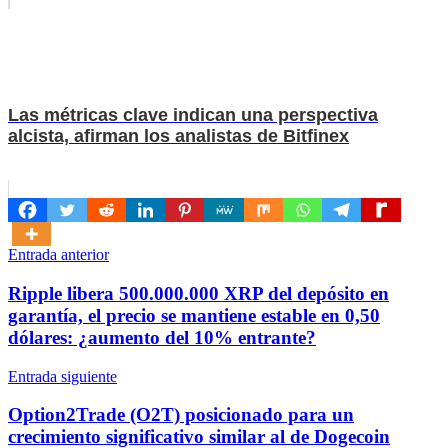
Las métricas clave indican una perspectiva
alcista, afirman los analistas de Bitfinex
Navegación
Entrada anterior
de
Ripple libera 500.000.000 XRP del depósito en
entradas
garantía, el precio se mantiene estable en 0,50
dólares: ¿aumento del 10% entrante?
Entrada siguiente
Option2Trade (O2T) posicionado para un
crecimiento significativo similar al de Dogecoin