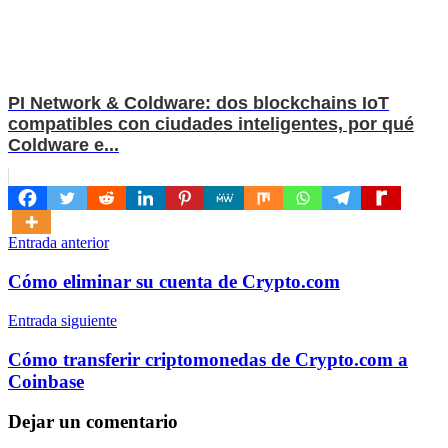
PI Network & Coldware: dos blockchains IoT
compatibles con ciudades inteligentes, por qué
Coldware e...
Navegación
Entrada anterior
de
Cómo eliminar su cuenta de Crypto.com
entradas
Entrada siguiente
Cómo transferir criptomonedas de Crypto.com a
Coinbase
Dejar un comentario