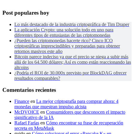
Post populares hoy
Lo más destacado de la industria criptográfica de Tim Draper
La aplicación Crypto: una solución todo en uno para
diferentes tipos de entusiastas de las criptomonedas
¿Pueden las criptomonedas hacerte rico? Cinco ICO
criptográficas imprescindibles y preparadas para obtener
retornos masivos este año
Bitcoin parece indeciso ya que el precio se niega a subir más
allá de los 64.500 dólares; Así es como están reaccionando las
altcoins
¿Podría el ROI de 30.000x previsto por BlockDAG ofrecer
resultados comparables?
Comentarios recientes
Finance
en
La mejor criptografía para comprar ahora: 4
monedas que muestran impulso alcista
McDVOICE
en
Consumidores que desconocen el impacto
significativo de la IA
Rafael Farías
en
Cómo encontrar su frase de recuperación
secreta en MetaMask
guido
en
Cómo solucionar el error «Pancake K» en