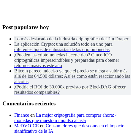
Post populares hoy
Lo más destacado de la industria criptográfica de Tim Draper
La aplicación Crypto: una solución todo en uno para
diferentes tipos de entusiastas de las criptomonedas
¿Pueden las criptomonedas hacerte rico? Cinco ICO
criptográficas imprescindibles y preparadas para obtener
retornos masivos este año
Bitcoin parece indeciso ya que el precio se niega a subir más
allá de los 64.500 dólares; Así es como están reaccionando las
altcoins
¿Podría el ROI de 30.000x previsto por BlockDAG ofrecer
resultados comparables?
Comentarios recientes
Finance
en
La mejor criptografía para comprar ahora: 4
monedas que muestran impulso alcista
McDVOICE
en
Consumidores que desconocen el impacto
significativo de la IA