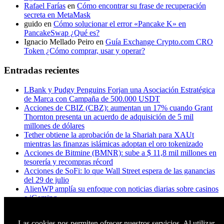
Rafael Farías
en
Cómo encontrar su frase de recuperación
secreta en MetaMask
guido
en
Cómo solucionar el error «Pancake K» en
PancakeSwap ¿Qué es?
Ignacio Mellado Peiro
en
Guía Exchange Crypto.com CRO
Token ¿Cómo comprar, usar y operar?
Entradas recientes
LBank y Pudgy Penguins Forjan una Asociación Estratégica
de Marca con Campaña de 500.000 USDT
Acciones de CBIZ (CBZ): aumentan un 17% cuando Grant
Thornton presenta un acuerdo de adquisición de 5 mil
millones de dólares
Tether obtiene la aprobación de la Shariah para XAUt
mientras las finanzas islámicas adoptan el oro tokenizado
Acciones de Bitmine (BMNR): sube a $ 11,8 mil millones en
tesorería y recompras récord
Acciones de SoFi: lo que Wall Street espera de las ganancias
del 29 de julio
AlienWP amplía su enfoque con noticias diarias sobre casinos
e iGaming
Principales acciones a seguir esta semana: Microsoft, Apple,
Amazon, Meta y Visa enfrentan ganancias fundamentales
Las cookies nos permiten ofrecer nuestros servicios. Al utilizar