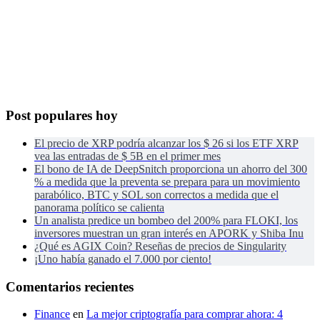
Post populares hoy
El precio de XRP podría alcanzar los $ 26 si los ETF XRP
vea las entradas de $ 5B en el primer mes
El bono de IA de DeepSnitch proporciona un ahorro del 300
% a medida que la preventa se prepara para un movimiento
parabólico, BTC y SOL son correctos a medida que el
panorama político se calienta
Un analista predice un bombeo del 200% para FLOKI, los
inversores muestran un gran interés en APORK y Shiba Inu
¿Qué es AGIX Coin? Reseñas de precios de Singularity
¡Uno había ganado el 7.000 por ciento!
Comentarios recientes
Finance
en
La mejor criptografía para comprar ahora: 4