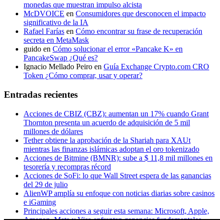
monedas que muestran impulso alcista
McDVOICE
en
Consumidores que desconocen el impacto
significativo de la IA
Rafael Farías
en
Cómo encontrar su frase de recuperación
secreta en MetaMask
guido
en
Cómo solucionar el error «Pancake K» en
PancakeSwap ¿Qué es?
Ignacio Mellado Peiro
en
Guía Exchange Crypto.com CRO
Token ¿Cómo comprar, usar y operar?
Entradas recientes
Acciones de CBIZ (CBZ): aumentan un 17% cuando Grant
Thornton presenta un acuerdo de adquisición de 5 mil
millones de dólares
Tether obtiene la aprobación de la Shariah para XAUt
mientras las finanzas islámicas adoptan el oro tokenizado
Acciones de Bitmine (BMNR): sube a $ 11,8 mil millones en
tesorería y recompras récord
Acciones de SoFi: lo que Wall Street espera de las ganancias
del 29 de julio
AlienWP amplía su enfoque con noticias diarias sobre casinos
e iGaming
Principales acciones a seguir esta semana: Microsoft, Apple,
Amazon, Meta y Visa enfrentan ganancias fundamentales