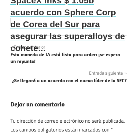
SpaceX Inks $ 1.05b
acuerdo con Sphere Corp
de Corea del Sur para
asegurar las superalloys de
Navegación
cohete...
Entrada anterior
Esta moneda de IA está lista para arder: ¡se espera
de
un repunte!
entradas
Entrada siguiente
¿Se llegará a un acuerdo con el nuevo líder de la SEC?
Dejar un comentario
Tu dirección de correo electrónico no será publicada.
Los campos obligatorios están marcados con
*