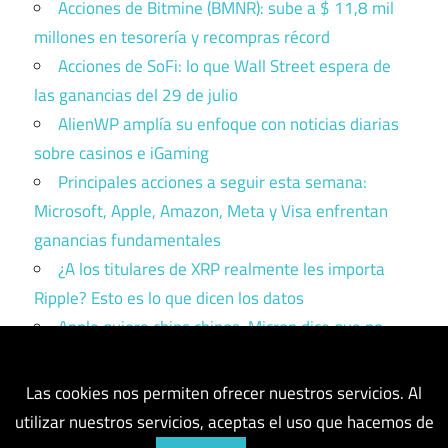
Acciones de Bitmine (BMNR): sube a $ 11,8 mil
millones en tesorería y recompras récord
Acciones de SoFi: lo que Wall Street espera de
las ganancias del 29 de julio
AlienWP amplía su enfoque con noticias diarias
sobre casinos e iGaming
Principales acciones a seguir esta semana:
Microsoft, Apple, Amazon, Meta y Visa enfrentan
ganancias fundamentales
¿A los titulares de XRP realmente les importa
Ripple? Esto es lo que dicen los datos
Apple quiere chips chinos. Micron dice que no.
Trump tiene que elegir un bando.
Las cookies nos permiten ofrecer nuestros servicios. Al
utilizar nuestros servicios, aceptas el uso que hacemos de