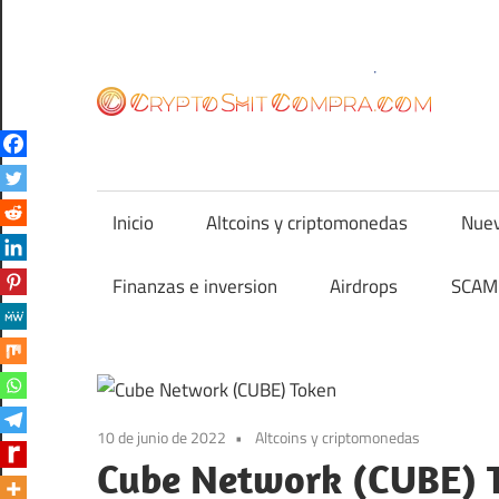
Saltar
al
contenido
cr
Inicio
Altcoins y criptomonedas
Nuev
Finanzas e inversion
Airdrops
SCAM 
10 de junio de 2022
Altcoins y criptomonedas
Cube Network (CUBE) T