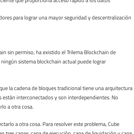
ciente que proporciona acceso rápido a los datos
ores para lograr una mayor seguridad y descentralización
in sin permiso, ha existido el Trilema Blockchain de
e ningún sistema blockchain actual puede lograr
que la cadena de bloques tradicional tiene una arquitectura
es están interconectados y son interdependientes. No
lo a otra cosa.
arlo a otra cosa. Para resolver este problema, Cube
n tres capas: capa de ejecución, capa de liquidación y capa