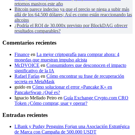
retornos masivos este año
Bitcoin parece indeciso ya que el precio se niega a subir más
allá de los 64.500 dólares; Así es como están reaccionando las
altcoins
¿Podría el ROI de 30.000x previsto por BlockDAG ofrecer
resultados comparables?
Comentarios recientes
Finance
en
La mejor criptografía para comprar ahora: 4
monedas que muestran impulso alcista
McDVOICE
en
Consumidores que desconocen el impacto
significativo de la IA
Rafael Farías
en
Cómo encontrar su frase de recuperación
secreta en MetaMask
guido
en
Cómo solucionar el error «Pancake K» en
PancakeSwap ¿Qué es?
Ignacio Mellado Peiro
en
Guía Exchange Crypto.com CRO
Token ¿Cómo comprar, usar y operar?
Entradas recientes
LBank y Pudgy Penguins Forjan una Asociación Estratégica
de Marca con Campaña de 500.000 USDT