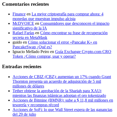
Comentarios recientes
Finance
en
La mejor criptografía para comprar ahora: 4
monedas que muestran impulso alcista
McDVOICE
en
Consumidores que desconocen el impacto
significativo de la IA
Rafael Farías
en
Cómo encontrar su frase de recuperación
secreta en MetaMask
guido
en
Cómo solucionar el error «Pancake K» en
PancakeSwap ¿Qué es?
Ignacio Mellado Peiro
en
Guía Exchange Crypto.com CRO
Token ¿Cómo comprar, usar y operar?
Entradas recientes
Acciones de CBIZ (CBZ): aumentan un 17% cuando Grant
Thornton presenta un acuerdo de adquisición de 5 mil
millones de dólares
Tether obtiene la aprobación de la Shariah para XAUt
mientras las finanzas islámicas adoptan el oro tokenizado
Acciones de Bitmine (BMNR): sube a $ 11,8 mil millones en
tesorería y recompras récord
Acciones de SoFi: lo que Wall Street espera de las ganancias
del 29 de julio