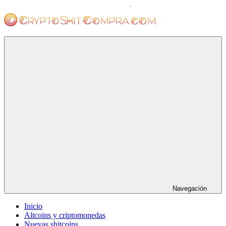
Saltar
al
contenido
cryptoshitcompra.com
Navegación
Inicio
Altcoins y criptomonedas
Nuevas shitcoins