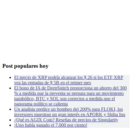
Post populares hoy
El precio de XRP podría alcanzar los $ 26 si los ETF XRP
vea las entradas de $ 5B en el primer mes
El bono de IA de DeepSnitch proporciona un ahorro del 300
% a medida que la preventa se prepara para un movimiento
parabólico, BTC y SOL son correctos a medida que el
panorama político se calienta
Un analista predice un bombeo del 200% para FLOKI, los
inversores muestran un gran interés en APORK y Shiba Inu
¿Qué es AGIX Coin? Reseñas de precios de Singularity
¡Uno había ganado el 7.000 por ciento!