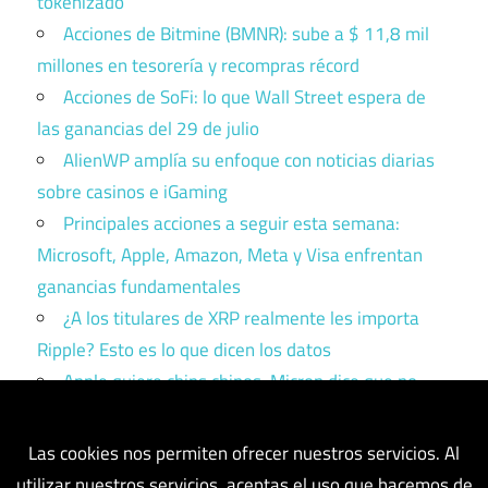
tokenizado
Acciones de Bitmine (BMNR): sube a $ 11,8 mil
millones en tesorería y recompras récord
Acciones de SoFi: lo que Wall Street espera de
las ganancias del 29 de julio
AlienWP amplía su enfoque con noticias diarias
sobre casinos e iGaming
Principales acciones a seguir esta semana:
Microsoft, Apple, Amazon, Meta y Visa enfrentan
ganancias fundamentales
¿A los titulares de XRP realmente les importa
Ripple? Esto es lo que dicen los datos
Apple quiere chips chinos. Micron dice que no.
Trump tiene que elegir un bando.
Las cookies nos permiten ofrecer nuestros servicios. Al
utilizar nuestros servicios, aceptas el uso que hacemos de