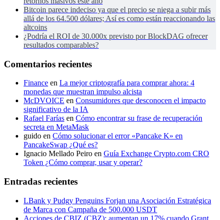
retornos masivos este año
Bitcoin parece indeciso ya que el precio se niega a subir más
allá de los 64.500 dólares; Así es como están reaccionando las
altcoins
¿Podría el ROI de 30.000x previsto por BlockDAG ofrecer
resultados comparables?
Comentarios recientes
Finance
en
La mejor criptografía para comprar ahora: 4
monedas que muestran impulso alcista
McDVOICE
en
Consumidores que desconocen el impacto
significativo de la IA
Rafael Farías
en
Cómo encontrar su frase de recuperación
secreta en MetaMask
guido
en
Cómo solucionar el error «Pancake K» en
PancakeSwap ¿Qué es?
Ignacio Mellado Peiro
en
Guía Exchange Crypto.com CRO
Token ¿Cómo comprar, usar y operar?
Entradas recientes
LBank y Pudgy Penguins Forjan una Asociación Estratégica
de Marca con Campaña de 500.000 USDT
Acciones de CBIZ (CBZ): aumentan un 17% cuando Grant