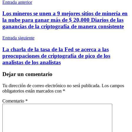
Navegación
Entrada anterior
de
Los mineros se unen a 9 mejores sitios de minería en
entradas
la nube para ganar más de $ 20,000 Diarios de las
ganancias de la criptografía de manera consistente
Entrada siguiente
La charla de la tasa de la Fed se acerca a las
preocupaciones de criptografía de pico de los
analistas de los analistas
Dejar un comentario
Tu dirección de correo electrónico no será publicada.
Los campos
obligatorios están marcados con
*
Comentario
*