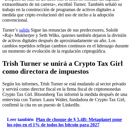
extraordinario de mi carrera», escribió Turner. También señaló su
trabajo en la construcción de programas de activos digitales a
medida que cripto evolucionó del uso de nicho a la adopción
convencional.
Turner’s
salida
Sigue las renuncias de sus predecesores, Sulolit
«Raj» Mukherjee y Seth Wilks, quienes también dejaron la división
de activos digitales después de aproximadamente un año. Los
cambios repetidos reflejan cambios continuos en el liderazgo durante
un momento de evolución de la regulación criptográfica.
Trish Turner se unirá a Crypto Tax Girl
como directora de impuestos
Según los informes, Trish Turner se está mudando al sector privado
y servirá como director fiscal en la firma fiscal de criptomonedas
Crypto Tax Girl. Bloomberg Tax informó la medida después de una
entrevista con Turner. Laura Walter, fundadora de Crypto Tax Girl,
confirmó la cita en un puesto de LinkedIn.
Leer también
Plan de choque de $ 5.4B: Metaplanet pone
los ojos en el 1% de todos los bitcoin para 2027