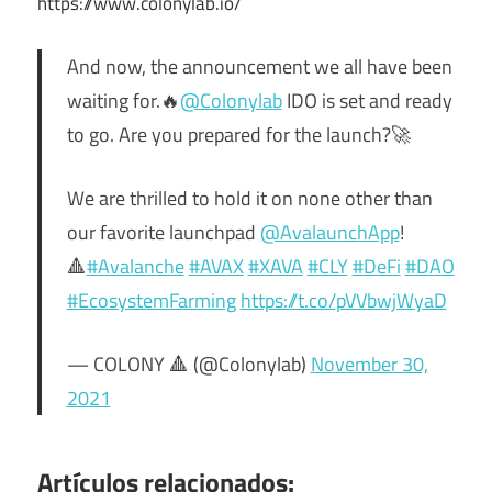
https://www.colonylab.io/
And now, the announcement we all have been
waiting for.🔥
@Colonylab
IDO is set and ready
to go. Are you prepared for the launch?🚀
We are thrilled to hold it on none other than
our favorite launchpad
@AvalaunchApp
!
🔺
#Avalanche
#AVAX
#XAVA
#CLY
#DeFi
#DAO
#EcosystemFarming
https://t.co/pVVbwjWyaD
— COLONY 🔺 (@Colonylab)
November 30,
2021
Artículos relacionados: