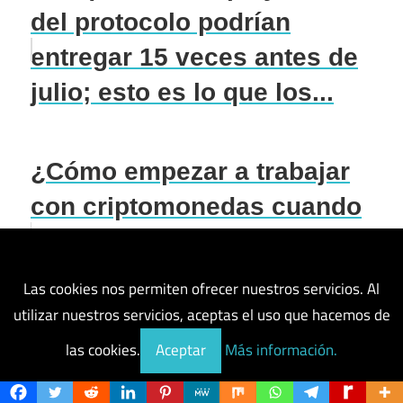
del protocolo podrían
entregar 15 veces antes de
julio; esto es lo que los...
¿Cómo empezar a trabajar
con criptomonedas cuando
eres estudiante en 2022?
Las cookies nos permiten ofrecer nuestros servicios. Al
Navegación
Entrada anterior
utilizar nuestros servicios, aceptas el uso que hacemos de
Sportium (SPRT) Token ¿Qué es, cómo comprar y
de
las cookies.
Aceptar
Más información.
precio?
entradas
Entrada siguiente