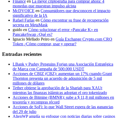
Finance
en
La mejor criptografía para comprar ahora: 4
monedas que muestran impulso alcista
McDVOICE
en
Consumidores que desconocen el impacto
significativo de la IA
Rafael Farías
en
Cómo encontrar su frase de recuperación
secreta en MetaMask
guido
en
Cómo solucionar el error «Pancake K» en
PancakeSwap ¿Qué es?
Ignacio Mellado Peiro
en
Guía Exchange Crypto.com CRO
Token ¿Cómo comprar, usar y operar?
Entradas recientes
LBank y Pudgy Penguins Forjan una Asociación Estratégica
de Marca con Campaña de 500.000 USDT
Acciones de CBIZ (CBZ): aumentan un 17% cuando Grant
Thornton presenta un acuerdo de adquisición de 5 mil
millones de dólares
Tether obtiene la aprobación de la Shariah para XAUt
mientras las finanzas islámicas adoptan el oro tokenizado
Acciones de Bitmine (BMNR): sube a $ 11,8 mil millones en
tesorería y recompras récord
Acciones de SoFi: lo que Wall Street espera de las ganancias
del 29 de julio
AlienWP amplía su enfoque con noticias diarias sobre casinos