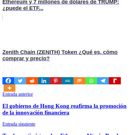
Ethereum y 7 millones de dólares de TRUMP:
¿puede el ETF...
Zenith Chain (ZENITH) Token ¿Qué es, cómo
comprar y precio?
Navegación
Entrada anterior
de
El gobierno de Hong Kong reafirma la promoción
entradas
de la innovación financiera
Entrada siguiente