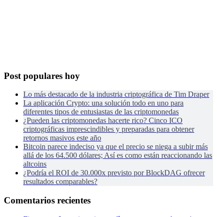
Post populares hoy
Lo más destacado de la industria criptográfica de Tim Draper
La aplicación Crypto: una solución todo en uno para
diferentes tipos de entusiastas de las criptomonedas
¿Pueden las criptomonedas hacerte rico? Cinco ICO
criptográficas imprescindibles y preparadas para obtener
retornos masivos este año
Bitcoin parece indeciso ya que el precio se niega a subir más
allá de los 64.500 dólares; Así es como están reaccionando las
altcoins
¿Podría el ROI de 30.000x previsto por BlockDAG ofrecer
resultados comparables?
Comentarios recientes