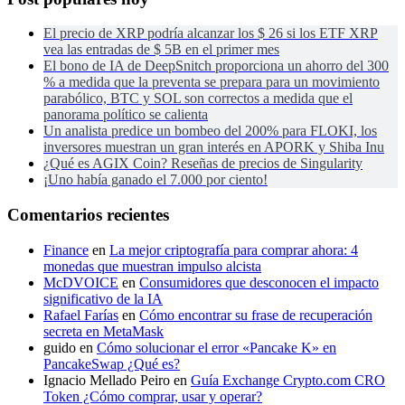
El precio de XRP podría alcanzar los $ 26 si los ETF XRP
vea las entradas de $ 5B en el primer mes
El bono de IA de DeepSnitch proporciona un ahorro del 300
% a medida que la preventa se prepara para un movimiento
parabólico, BTC y SOL son correctos a medida que el
panorama político se calienta
Un analista predice un bombeo del 200% para FLOKI, los
inversores muestran un gran interés en APORK y Shiba Inu
¿Qué es AGIX Coin? Reseñas de precios de Singularity
¡Uno había ganado el 7.000 por ciento!
Comentarios recientes
Finance
en
La mejor criptografía para comprar ahora: 4
monedas que muestran impulso alcista
McDVOICE
en
Consumidores que desconocen el impacto
significativo de la IA
Rafael Farías
en
Cómo encontrar su frase de recuperación
secreta en MetaMask
guido
en
Cómo solucionar el error «Pancake K» en
PancakeSwap ¿Qué es?
Ignacio Mellado Peiro
en
Guía Exchange Crypto.com CRO
Token ¿Cómo comprar, usar y operar?