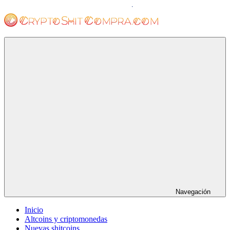
Saltar
al
contenido
cryptoshitcompra.com
Navegación
Inicio
Altcoins y criptomonedas
Nuevas shitcoins