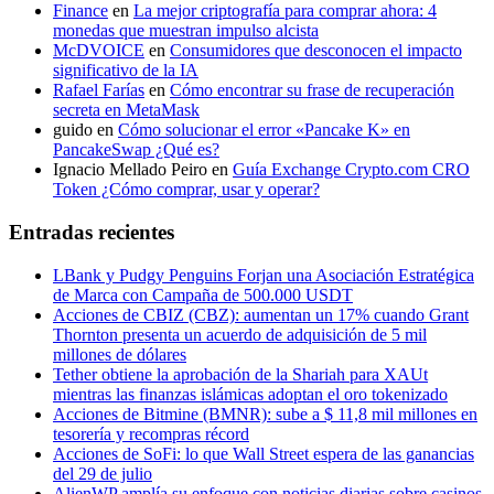
Finance
en
La mejor criptografía para comprar ahora: 4
monedas que muestran impulso alcista
McDVOICE
en
Consumidores que desconocen el impacto
significativo de la IA
Rafael Farías
en
Cómo encontrar su frase de recuperación
secreta en MetaMask
guido
en
Cómo solucionar el error «Pancake K» en
PancakeSwap ¿Qué es?
Ignacio Mellado Peiro
en
Guía Exchange Crypto.com CRO
Token ¿Cómo comprar, usar y operar?
Entradas recientes
LBank y Pudgy Penguins Forjan una Asociación Estratégica
de Marca con Campaña de 500.000 USDT
Acciones de CBIZ (CBZ): aumentan un 17% cuando Grant
Thornton presenta un acuerdo de adquisición de 5 mil
millones de dólares
Tether obtiene la aprobación de la Shariah para XAUt
mientras las finanzas islámicas adoptan el oro tokenizado
Acciones de Bitmine (BMNR): sube a $ 11,8 mil millones en
tesorería y recompras récord
Acciones de SoFi: lo que Wall Street espera de las ganancias
del 29 de julio
AlienWP amplía su enfoque con noticias diarias sobre casinos