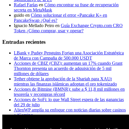
Rafael Farías
en
Cómo encontrar su frase de recuperación
secreta en MetaMask
guido
en
Cómo solucionar el error «Pancake K» en
PancakeSwap ¿Qué es?
Ignacio Mellado Peiro
en
Guía Exchange Crypto.com CRO
Token ¿Cómo comprar, usar y operar?
Entradas recientes
LBank y Pudgy Penguins Forjan una Asociación Estratégica
de Marca con Campaña de 500.000 USDT
Acciones de CBIZ (CBZ): aumentan un 17% cuando Grant
Thornton presenta un acuerdo de adquisición de 5 mil
millones de dólares
Tether obtiene la aprobación de la Shariah para XAUt
mientras las finanzas islámicas adoptan el oro tokenizado
Acciones de Bitmine (BMNR): sube a $ 11,8 mil millones en
tesorería y recompras récord
Acciones de SoFi: lo que Wall Street espera de las ganancias
del 29 de julio
AlienWP amplía su enfoque con noticias diarias sobre casinos
e iGaming
Principales acciones a seguir esta semana: Microsoft, Apple,
Amazon, Meta y Visa enfrentan ganancias fundamentales