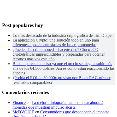
Post populares hoy
Lo más destacado de la industria criptográfica de Tim Draper
La aplicación Crypto: una solución todo en uno para
diferentes tipos de entusiastas de las criptomonedas
¿Pueden las criptomonedas hacerte rico? Cinco ICO
criptográficas imprescindibles y preparadas para obtener
retornos masivos este año
Bitcoin parece indeciso ya que el precio se niega a subir más
allá de los 64.500 dólares; Así es como están reaccionando las
altcoins
¿Podría el ROI de 30.000x previsto por BlockDAG ofrecer
resultados comparables?
Comentarios recientes
Finance
en
La mejor criptografía para comprar ahora: 4
monedas que muestran impulso alcista
McDVOICE
en
Consumidores que desconocen el impacto
significativo de la IA