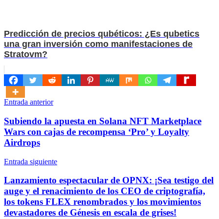
Predicción de precios qubéticos: ¿Es qubetics
una gran inversión como manifestaciones de
Stratovm?
Navegación
Entrada anterior
de
Subiendo la apuesta en Solana NFT Marketplace
entradas
Wars con cajas de recompensa ‘Pro’ y Loyalty
Airdrops
Entrada siguiente
Lanzamiento espectacular de OPNX: ¡Sea testigo del
auge y el renacimiento de los CEO de criptografía,
los tokens FLEX renombrados y los movimientos
devastadores de Génesis en escala de grises!