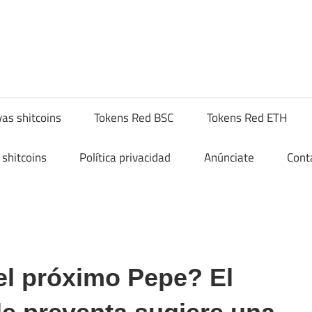
hitcompra.com
as shitcoins
Tokens Red BSC
Tokens Red ETH
shitcoins
Política privacidad
Anúnciate
Cont
el próximo Pepe? El