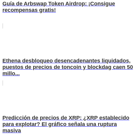
Guía de Arbswap Token Airdrop: ¡Consigue
recompensas gratis!
Ethena desbloqueo desencadenantes liquidados,
puestos de precios de toncoin y blockdag caen 50
millo...
Predicción de precios de XRP: ¿XRP establecido
para explotar? El gráfico señala una ruptura
masiva