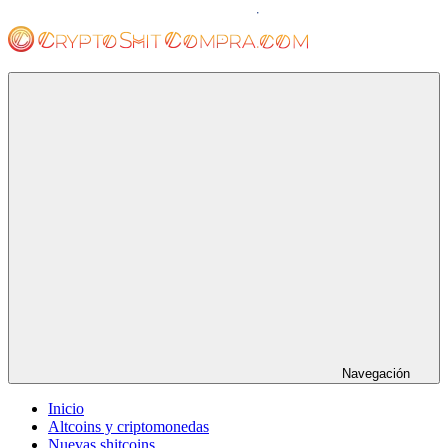
Saltar
al
contenido
cryptoshitcompra.com
Navegación
Inicio
Altcoins y criptomonedas
Nuevas shitcoins