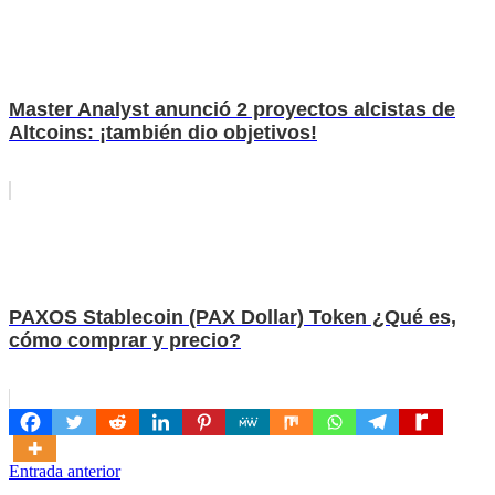
Master Analyst anunció 2 proyectos alcistas de
Altcoins: ¡también dio objetivos!
PAXOS Stablecoin (PAX Dollar) Token ¿Qué es,
cómo comprar y precio?
Navegación
Entrada anterior