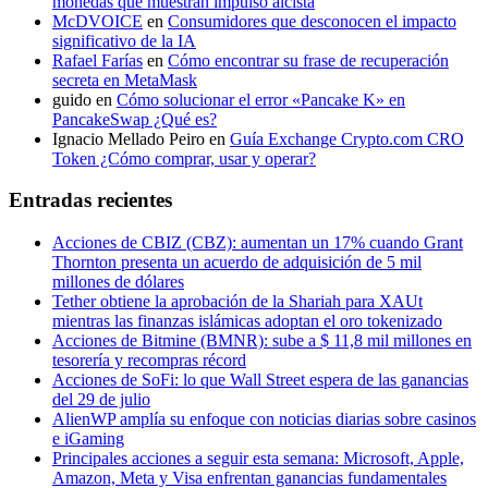
monedas que muestran impulso alcista
McDVOICE
en
Consumidores que desconocen el impacto
significativo de la IA
Rafael Farías
en
Cómo encontrar su frase de recuperación
secreta en MetaMask
guido
en
Cómo solucionar el error «Pancake K» en
PancakeSwap ¿Qué es?
Ignacio Mellado Peiro
en
Guía Exchange Crypto.com CRO
Token ¿Cómo comprar, usar y operar?
Entradas recientes
Acciones de CBIZ (CBZ): aumentan un 17% cuando Grant
Thornton presenta un acuerdo de adquisición de 5 mil
millones de dólares
Tether obtiene la aprobación de la Shariah para XAUt
mientras las finanzas islámicas adoptan el oro tokenizado
Acciones de Bitmine (BMNR): sube a $ 11,8 mil millones en
tesorería y recompras récord
Acciones de SoFi: lo que Wall Street espera de las ganancias
del 29 de julio
AlienWP amplía su enfoque con noticias diarias sobre casinos
e iGaming
Principales acciones a seguir esta semana: Microsoft, Apple,
Amazon, Meta y Visa enfrentan ganancias fundamentales