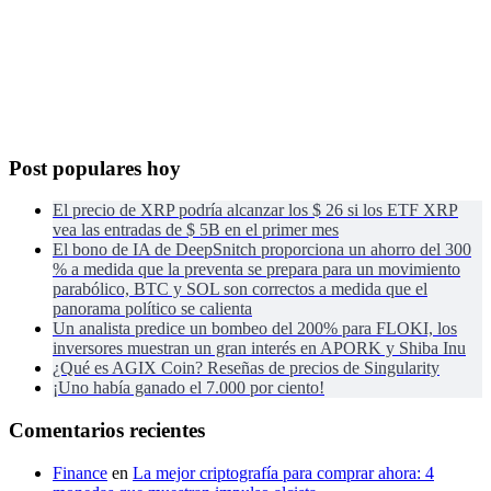
Post populares hoy
El precio de XRP podría alcanzar los $ 26 si los ETF XRP
vea las entradas de $ 5B en el primer mes
El bono de IA de DeepSnitch proporciona un ahorro del 300
% a medida que la preventa se prepara para un movimiento
parabólico, BTC y SOL son correctos a medida que el
panorama político se calienta
Un analista predice un bombeo del 200% para FLOKI, los
inversores muestran un gran interés en APORK y Shiba Inu
¿Qué es AGIX Coin? Reseñas de precios de Singularity
¡Uno había ganado el 7.000 por ciento!
Comentarios recientes
Finance
en
La mejor criptografía para comprar ahora: 4