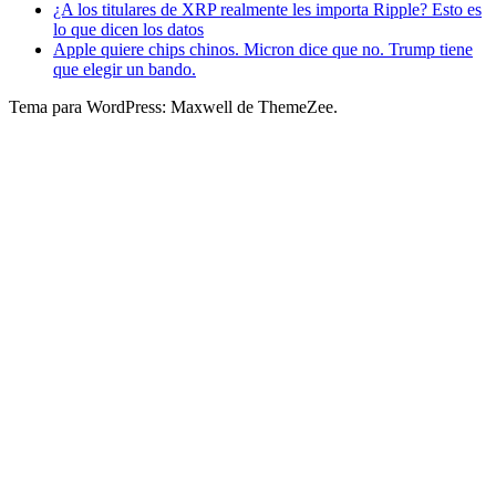
¿A los titulares de XRP realmente les importa Ripple? Esto es
lo que dicen los datos
Apple quiere chips chinos. Micron dice que no. Trump tiene
que elegir un bando.
Tema para WordPress: Maxwell de ThemeZee.