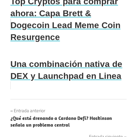
Top Cryptos para comprar
ahora: Capa Brett &
Dogecoin Lead Meme Coin
Resurgence
Una combinación nativa de
DEX y Launchpad en Linea
Navegación
Entrada anterior
¿Qué está drenando a Cardano Defi? Hoskinson
de
señala un problema central
entradas
Entrada siguiente