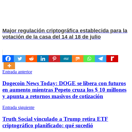
Major regulación criptográfica establecida para la
votación de la casa del 14 al 18 de julio
Navegación
Entrada anterior
de
Dogecoin News Today: DOGE se libera con futuros
entradas
en aumento mientras Pepeto cruza los $ 10 millones
y apunta a retornos masivos de cotización
Entrada siguiente
Truth Social vinculado a Trump retira ETF
criptográfico planificado: qué sucedió