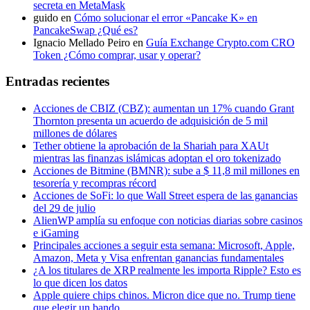
secreta en MetaMask
guido
en
Cómo solucionar el error «Pancake K» en
PancakeSwap ¿Qué es?
Ignacio Mellado Peiro
en
Guía Exchange Crypto.com CRO
Token ¿Cómo comprar, usar y operar?
Entradas recientes
Acciones de CBIZ (CBZ): aumentan un 17% cuando Grant
Thornton presenta un acuerdo de adquisición de 5 mil
millones de dólares
Tether obtiene la aprobación de la Shariah para XAUt
mientras las finanzas islámicas adoptan el oro tokenizado
Acciones de Bitmine (BMNR): sube a $ 11,8 mil millones en
tesorería y recompras récord
Acciones de SoFi: lo que Wall Street espera de las ganancias
del 29 de julio
AlienWP amplía su enfoque con noticias diarias sobre casinos
e iGaming
Principales acciones a seguir esta semana: Microsoft, Apple,
Amazon, Meta y Visa enfrentan ganancias fundamentales
¿A los titulares de XRP realmente les importa Ripple? Esto es
lo que dicen los datos
Apple quiere chips chinos. Micron dice que no. Trump tiene
que elegir un bando.