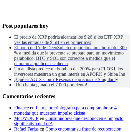
Post populares hoy
El precio de XRP podría alcanzar los $ 26 si los ETF XRP
vea las entradas de $ 5B en el primer mes
El bono de IA de DeepSnitch proporciona un ahorro del 300
% a medida que la preventa se prepara para un movimiento
parabólico, BTC y SOL son correctos a medida que el
panorama político se calienta
Un analista predice un bombeo del 200% para FLOKI, los
inversores muestran un gran interés en APORK y Shiba Inu
¿Qué es AGIX Coin? Reseñas de precios de Singularity
¡Uno había ganado el 7.000 por ciento!
Comentarios recientes
Finance
en
La mejor criptografía para comprar ahora: 4
monedas que muestran impulso alcista
McDVOICE
en
Consumidores que desconocen el impacto
significativo de la IA
Rafael Farías
en
Cómo encontrar su frase de recuperación