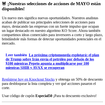
🚨 ¡Nuestras selecciones de acciones de MAYO están
disponibles!
Un nuevo mes significa nuevas oportunidades. Nuestros analistas
acaban de publicar sus principales selecciones de acciones para
mayo, destacando las empresas con un fuerte impulso que ocupan
un lugar destacado en nuestro algoritmo KO Score. Ahora también
compartimos ideas comerciales para inversores a corto y largo plazo,
brindándole más formas de detectar oportunidades potenciales en el
mercado.
Leer también
La próxima criptomoneda explotará: el plan
de Trump sobre Irán envía el petróleo por debajo de los
$100 mientras Pepeto apunta a multiplicarse por 100
mientras SHIB y AVAX se recuperan
Regístrese hoy en Knockout Stocks
y obtenga un 50% de descuento
para desbloquear la lista completa y ver qué acciones pasaron el
corte.
Usar código de cupón
Especial50
¡Para tu descuento exclusivo!