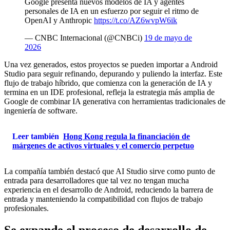
Google presenta nuevos modelos de IA y agentes
personales de IA en un esfuerzo por seguir el ritmo de
OpenAI y Anthropic
https://t.co/AZ6wvpW6ik
— CNBC Internacional (@CNBCi)
19 de mayo de
2026
Una vez generados, estos proyectos se pueden importar a Android
Studio para seguir refinando, depurando y puliendo la interfaz. Este
flujo de trabajo híbrido, que comienza con la generación de IA y
termina en un IDE profesional, refleja la estrategia más amplia de
Google de combinar IA generativa con herramientas tradicionales de
ingeniería de software.
Leer también
Hong Kong regula la financiación de
márgenes de activos virtuales y el comercio perpetuo
La compañía también destacó que AI Studio sirve como punto de
entrada para desarrolladores que tal vez no tengan mucha
experiencia en el desarrollo de Android, reduciendo la barrera de
entrada y manteniendo la compatibilidad con flujos de trabajo
profesionales.
Se expande el proceso de desarrollo de