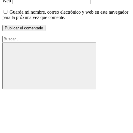
Web
Guarda mi nombre, correo electrónico y web en este navegador
para la próxima vez que comente.
Buscar:
Buscar