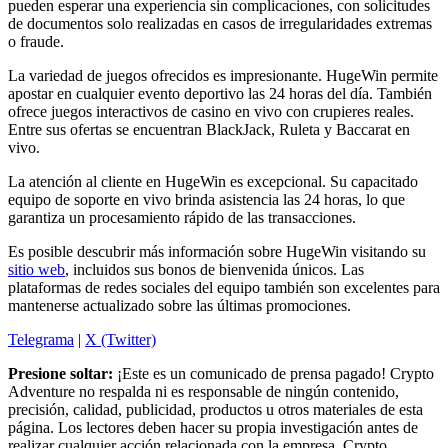
pueden esperar una experiencia sin complicaciones, con solicitudes
de documentos solo realizadas en casos de irregularidades extremas
o fraude.
La variedad de juegos ofrecidos es impresionante. HugeWin permite
apostar en cualquier evento deportivo las 24 horas del día. También
ofrece juegos interactivos de casino en vivo con crupieres reales.
Entre sus ofertas se encuentran BlackJack, Ruleta y Baccarat en
vivo.
La atención al cliente en HugeWin es excepcional. Su capacitado
equipo de soporte en vivo brinda asistencia las 24 horas, lo que
garantiza un procesamiento rápido de las transacciones.
Es posible descubrir más información sobre HugeWin visitando su
sitio web
, incluidos sus bonos de bienvenida únicos. Las
plataformas de redes sociales del equipo también son excelentes para
mantenerse actualizado sobre las últimas promociones.
Telegrama
|
X (Twitter)
Presione soltar:
¡Este es un comunicado de prensa pagado! Crypto
Adventure no respalda ni es responsable de ningún contenido,
precisión, calidad, publicidad, productos u otros materiales de esta
página. Los lectores deben hacer su propia investigación antes de
realizar cualquier acción relacionada con la empresa. Crypto