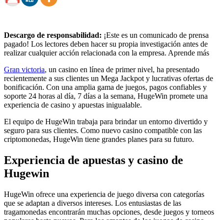
Descargo de responsabilidad:
¡Este es un comunicado de prensa
pagado! Los lectores deben hacer su propia investigación antes de
realizar cualquier acción relacionada con la empresa. Aprende más
Gran victoria
, un casino en línea de primer nivel, ha presentado
recientemente a sus clientes un Mega Jackpot y lucrativas ofertas de
bonificación. Con una amplia gama de juegos, pagos confiables y
soporte 24 horas al día, 7 días a la semana, HugeWin promete una
experiencia de casino y apuestas inigualable.
El equipo de HugeWin trabaja para brindar un entorno divertido y
seguro para sus clientes. Como nuevo casino compatible con las
criptomonedas, HugeWin tiene grandes planes para su futuro.
Experiencia de apuestas y casino de
Hugewin
HugeWin ofrece una experiencia de juego diversa con categorías
que se adaptan a diversos intereses. Los entusiastas de las
tragamonedas encontrarán muchas opciones, desde juegos y torneos