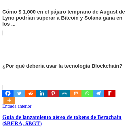
Cómo $ 1,000 en el pájaro temprano de August de
Lyno podrían superar a Bitcoin y Solana gana en
los ...
¿Por qué debería usar la tecnología Blockchain?
Navegación
Entrada anterior
de
Guía de lanzamiento aéreo de tokens de Berachain
entradas
($BERA, $BGT)