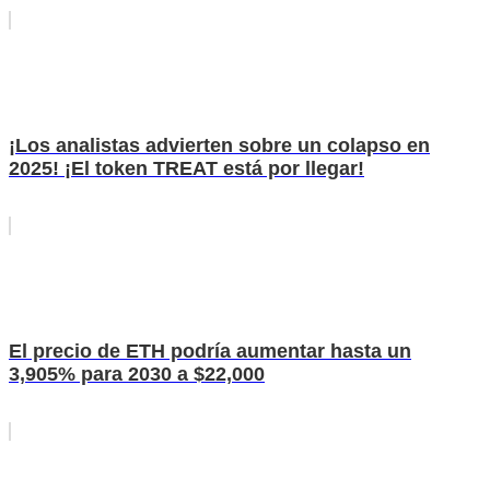
¡Los analistas advierten sobre un colapso en
2025! ¡El token TREAT está por llegar!
El precio de ETH podría aumentar hasta un
3,905% para 2030 a $22,000