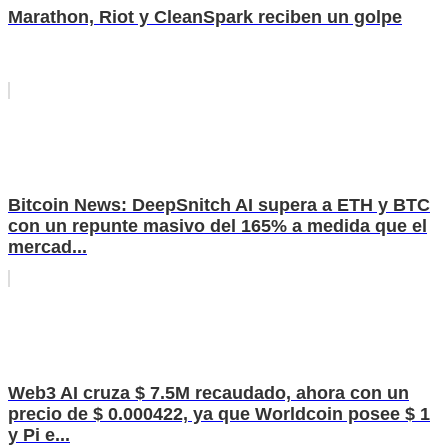
Marathon, Riot y CleanSpark reciben un golpe
Bitcoin News: DeepSnitch AI supera a ETH y BTC
con un repunte masivo del 165% a medida que el
mercad...
Web3 AI cruza $ 7.5M recaudado, ahora con un
precio de $ 0.000422, ya que Worldcoin posee $ 1
y Pi e...