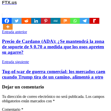
FTX.us
Navegación
Entrada anterior
de
Precio de Cardano (ADA): ¿Se mantendrá la zona
entradas
de soporte de $ 0.70 a medida que los osos apreten
su agarre?
Entrada siguiente
Tug-of-war de guerra comercial: los mercados caen
cuando Trump tira de un camino, alimentó a otro
Dejar un comentario
Tu dirección de correo electrónico no será publicada.
Los campos
obligatorios están marcados con
*
Comentario
*