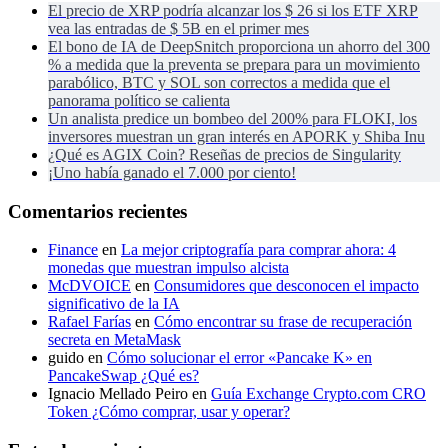
El precio de XRP podría alcanzar los $ 26 si los ETF XRP
vea las entradas de $ 5B en el primer mes
El bono de IA de DeepSnitch proporciona un ahorro del 300
% a medida que la preventa se prepara para un movimiento
parabólico, BTC y SOL son correctos a medida que el
panorama político se calienta
Un analista predice un bombeo del 200% para FLOKI, los
inversores muestran un gran interés en APORK y Shiba Inu
¿Qué es AGIX Coin? Reseñas de precios de Singularity
¡Uno había ganado el 7.000 por ciento!
Comentarios recientes
Finance
en
La mejor criptografía para comprar ahora: 4
monedas que muestran impulso alcista
McDVOICE
en
Consumidores que desconocen el impacto
significativo de la IA
Rafael Farías
en
Cómo encontrar su frase de recuperación
secreta en MetaMask
guido
en
Cómo solucionar el error «Pancake K» en
PancakeSwap ¿Qué es?
Ignacio Mellado Peiro
en
Guía Exchange Crypto.com CRO
Token ¿Cómo comprar, usar y operar?