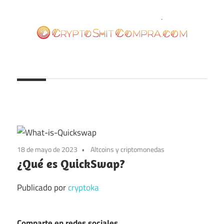
Saltar
al
contenido
cryptoshitcompra.com
18 de mayo de 2023
Altcoins y criptomonedas
¿Qué es QuickSwap?
Publicado por
cryptoka
Comparte en redes sociales