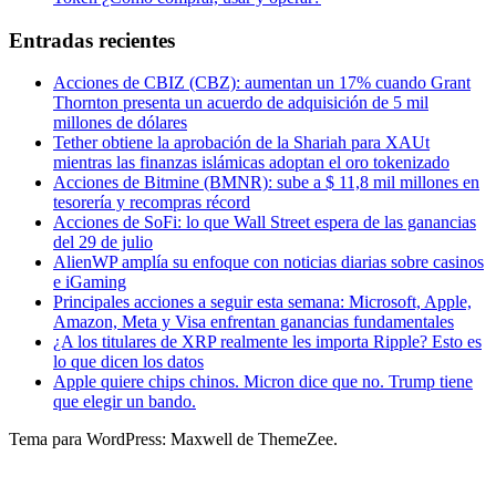
Entradas recientes
Acciones de CBIZ (CBZ): aumentan un 17% cuando Grant
Thornton presenta un acuerdo de adquisición de 5 mil
millones de dólares
Tether obtiene la aprobación de la Shariah para XAUt
mientras las finanzas islámicas adoptan el oro tokenizado
Acciones de Bitmine (BMNR): sube a $ 11,8 mil millones en
tesorería y recompras récord
Acciones de SoFi: lo que Wall Street espera de las ganancias
del 29 de julio
AlienWP amplía su enfoque con noticias diarias sobre casinos
e iGaming
Principales acciones a seguir esta semana: Microsoft, Apple,
Amazon, Meta y Visa enfrentan ganancias fundamentales
¿A los titulares de XRP realmente les importa Ripple? Esto es
lo que dicen los datos
Apple quiere chips chinos. Micron dice que no. Trump tiene
que elegir un bando.
Tema para WordPress: Maxwell de ThemeZee.