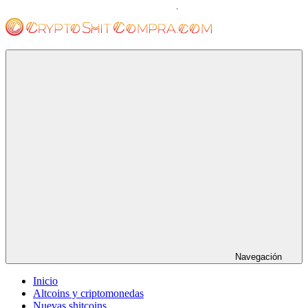
Saltar
al
contenido
cryptoshitcompra.com
Navegación
Inicio
Altcoins y criptomonedas
Nuevas shitcoins