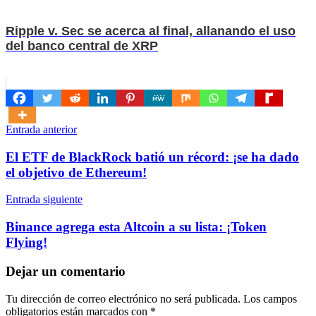
Ripple v. Sec se acerca al final, allanando el uso
del banco central de XRP
Navegación
Entrada anterior
de
El ETF de BlackRock batió un récord: ¡se ha dado
entradas
el objetivo de Ethereum!
Entrada siguiente
Binance agrega esta Altcoin a su lista: ¡Token
Flying!
Dejar un comentario
Tu dirección de correo electrónico no será publicada.
Los campos
obligatorios están marcados con
*