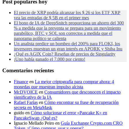
Post populares hoy
El precio de XRP podría alcanzar los $ 26 si los ETF XRP
vea las entradas de $ 5B en el primer mes
El bono de IA de DeepSnitch proporciona un ahorro del 300
% a medida que la preventa se prepara para un movimiento
parabólico, BTC y SOL son correctos a medida que el
panorama político se calienta
Un analista predice un bombeo del 200% para FLOKI, los
inversores muestran un gran interés en APORK y Shiba Inu
¿Qué es AGIX Coin? Reseñas de precios de Singularity
¡Uno había ganado el 7.000 por ciento!
Comentarios recientes
Finance
en
La mejor criptografía para comprar ahora: 4
monedas que muestran impulso alcista
McDVOICE
en
Consumidores que desconocen el impacto
significativo de la IA
Rafael Farías
en
Cómo encontrar su frase de recuperación
secreta en MetaMask
guido
en
Cómo solucionar el error «Pancake K» en
PancakeSwap ¿Qué es?
Ignacio Mellado Peiro
en
Guía Exchange Crypto.com CRO
Token ¿Cómo comprar, usar y operar?