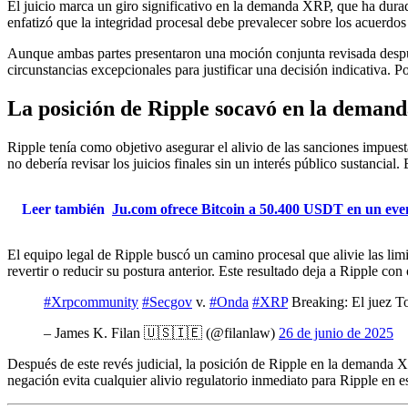
El juicio marca un giro significativo en la demanda XRP, que ha durad
enfatizó que la integridad procesal debe prevalecer sobre los acuerdo
Aunque ambas partes presentaron una moción conjunta revisada después 
circunstancias excepcionales para justificar una decisión indicativa. Po
La posición de Ripple socavó en la deman
Ripple tenía como objetivo asegurar el alivio de las sanciones impuesta
no debería revisar los juicios finales sin un interés público sustancia
Leer también
Ju.com ofrece Bitcoin a 50.400 USDT en un eve
El equipo legal de Ripple buscó un camino procesal que alivie las lim
revertir o reducir su postura anterior. Este resultado deja a Ripple con
#Xrpcommunity
#Secgov
v.
#Onda
#XRP
Breaking: El juez To
– James K. Filan 🇺🇸🇮🇪 (@filanlaw)
26 de junio de 2025
Después de este revés judicial, la posición de Ripple en la demanda 
negación evita cualquier alivio regulatorio inmediato para Ripple en es