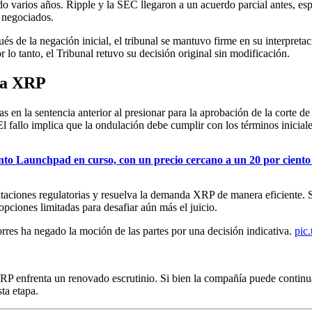
o varios años. Ripple y la SEC llegaron a un acuerdo parcial antes, esp
s negociados.
de la negación inicial, el tribunal se mantuvo firme en su interpretac
r lo tanto, el Tribunal retuvo su decisión original sin modificación.
da XRP
s en la sentencia anterior al presionar para la aprobación de la corte de
l. El fallo implica que la ondulación debe cumplir con los términos inicia
nto Launchpad en curso, con un precio cercano a un 20 por ciento
itaciones regulatorias y resuelva la demanda XRP de manera eficiente. 
 opciones limitadas para desafiar aún más el juicio.
rres ha negado la moción de las partes por una decisión indicativa.
pic
XRP enfrenta un renovado escrutinio. Si bien la compañía puede contin
ta etapa.