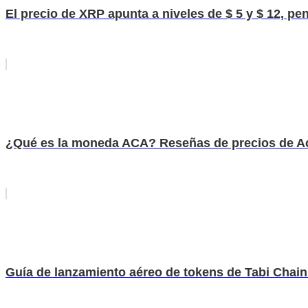
El precio de XRP apunta a niveles de $ 5 y $ 12, pe
¿Qué es la moneda ACA? Reseñas de precios de Ac
Guía de lanzamiento aéreo de tokens de Tabi Chain