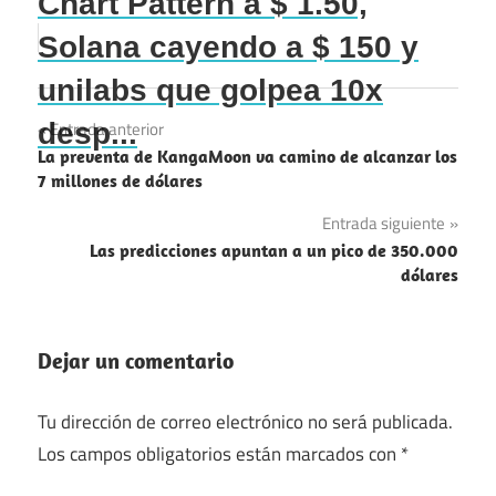
Chart Pattern a $ 1.50,
Solana cayendo a $ 150 y
unilabs que golpea 10x
Navegación
desp...
Entrada anterior
La preventa de KangaMoon va camino de alcanzar los
de
7 millones de dólares
entradas
Entrada siguiente
Las predicciones apuntan a un pico de 350.000
dólares
Dejar un comentario
Tu dirección de correo electrónico no será publicada.
Los campos obligatorios están marcados con
*