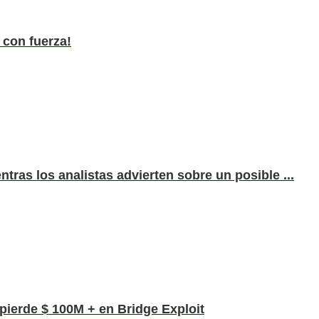
 con fuerza!
ntras los analistas advierten sobre un posible ...
pierde $ 100M + en Bridge Exploit