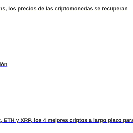
ns, los precios de las criptomonedas se recuperan
ión
ETH y XRP, los 4 mejores criptos a largo plazo para