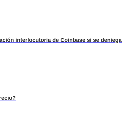
lación interlocutoria de Coinbase si se deniega
recio?