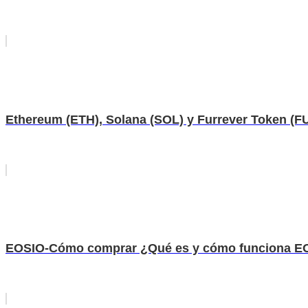
Ethereum (ETH), Solana (SOL) y Furrever Token (F
EOSIO-Cómo comprar ¿Qué es y cómo funciona E