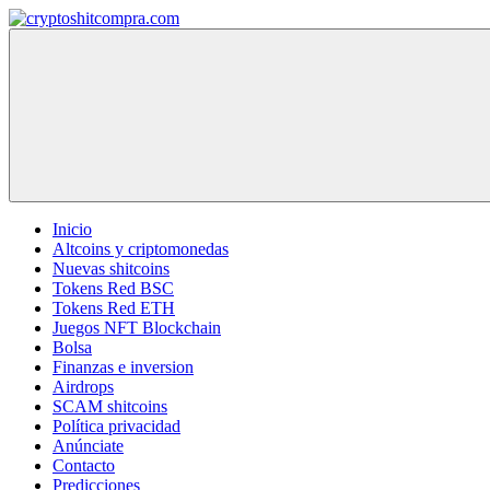
Saltar
al
cryptoshitcompra.com
contenido
Inicio
Altcoins y criptomonedas
Nuevas shitcoins
Tokens Red BSC
Tokens Red ETH
Juegos NFT Blockchain
Bolsa
Finanzas e inversion
Airdrops
SCAM shitcoins
Política privacidad
Anúnciate
Contacto
Predicciones