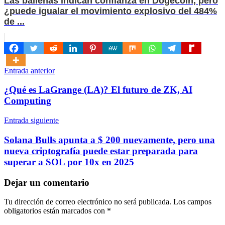
Las ballenas indican confianza en Dogecoin, pero
¿puede igualar el movimiento explosivo del 484%
de ...
Navegación
Entrada anterior
de
¿Qué es LaGrange (LA)? El futuro de ZK, AI
entradas
Computing
Entrada siguiente
Solana Bulls apunta a $ 200 nuevamente, pero una
nueva criptografía puede estar preparada para
superar a SOL por 10x en 2025
Dejar un comentario
Tu dirección de correo electrónico no será publicada.
Los campos
obligatorios están marcados con
*