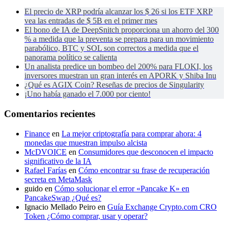
El precio de XRP podría alcanzar los $ 26 si los ETF XRP
vea las entradas de $ 5B en el primer mes
El bono de IA de DeepSnitch proporciona un ahorro del 300
% a medida que la preventa se prepara para un movimiento
parabólico, BTC y SOL son correctos a medida que el
panorama político se calienta
Un analista predice un bombeo del 200% para FLOKI, los
inversores muestran un gran interés en APORK y Shiba Inu
¿Qué es AGIX Coin? Reseñas de precios de Singularity
¡Uno había ganado el 7.000 por ciento!
Comentarios recientes
Finance
en
La mejor criptografía para comprar ahora: 4
monedas que muestran impulso alcista
McDVOICE
en
Consumidores que desconocen el impacto
significativo de la IA
Rafael Farías
en
Cómo encontrar su frase de recuperación
secreta en MetaMask
guido
en
Cómo solucionar el error «Pancake K» en
PancakeSwap ¿Qué es?
Ignacio Mellado Peiro
en
Guía Exchange Crypto.com CRO
Token ¿Cómo comprar, usar y operar?