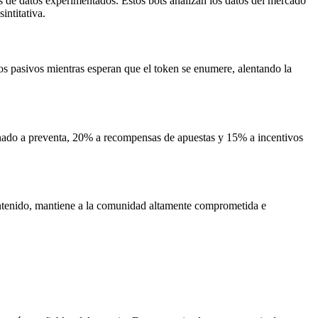
s de datos experimentados. Estos bots analizan los datos del mercado
intitativa.
s pasivos mientras esperan que el token se enumere, alentando la
nado a preventa, 20% a recompensas de apuestas y 15% a incentivos
ontenido, mantiene a la comunidad altamente comprometida e