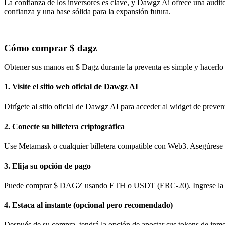
La confianza de los inversores es clave, y Dawgz Ai ofrece una auditor
confianza y una base sólida para la expansión futura.
Cómo comprar $ dagz
Obtener sus manos en $ Dagz durante la preventa es simple y hacerlo
1. Visite el sitio web oficial de Dawgz AI
Dirígete al sitio oficial de Dawgz AI para acceder al widget de prevent
2. Conecte su billetera criptográfica
Use Metamask o cualquier billetera compatible con Web3. Asegúrese 
3. Elija su opción de pago
Puede comprar $ DAGZ usando ETH o USDT (ERC-20). Ingrese la cantid
4. Estaca al instante (opcional pero recomendado)
Después de su compra, tendrá la opción de apostar sus tokens de inme