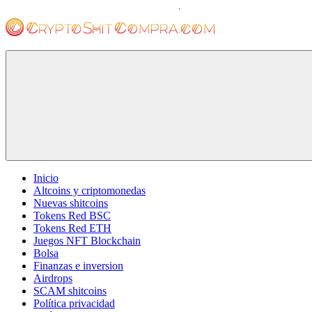
Saltar
al
contenido
cryptoshitcompra.com
Inicio
Altcoins y criptomonedas
Nuevas shitcoins
Tokens Red BSC
Tokens Red ETH
Juegos NFT Blockchain
Bolsa
Finanzas e inversion
Airdrops
SCAM shitcoins
Política privacidad