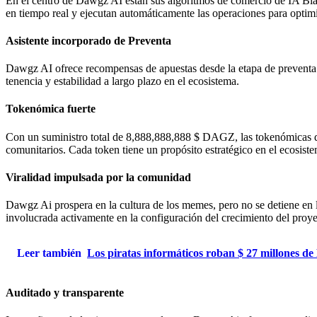
En el centro de Dawgz AI están sus algoritmos de comercio de IA Black
en tiempo real y ejecutan automáticamente las operaciones para optimiz
Asistente incorporado de Preventa
Dawgz AI ofrece recompensas de apuestas desde la etapa de preventa.
tenencia y estabilidad a largo plazo en el ecosistema.
Tokenómica fuerte
Con un suministro total de 8,888,888,888 $ DAGZ, las tokenómicas d
comunitarios. Cada token tiene un propósito estratégico en el ecosist
Viralidad impulsada por la comunidad
Dawgz Ai prospera en la cultura de los memes, pero no se detiene en
involucrada activamente en la configuración del crecimiento del proye
Leer también
Los piratas informáticos roban $ 27 millones d
Auditado y transparente