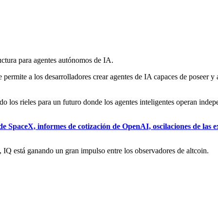
tructura para agentes autónomos de IA.
permite a los desarrolladores crear agentes de IA capaces de poseer y ad
do los rieles para un futuro donde los agentes inteligentes operan inde
e SpaceX, informes de cotización de OpenAI, oscilaciones de las ex
s, IQ está ganando un gran impulso entre los observadores de altcoin.