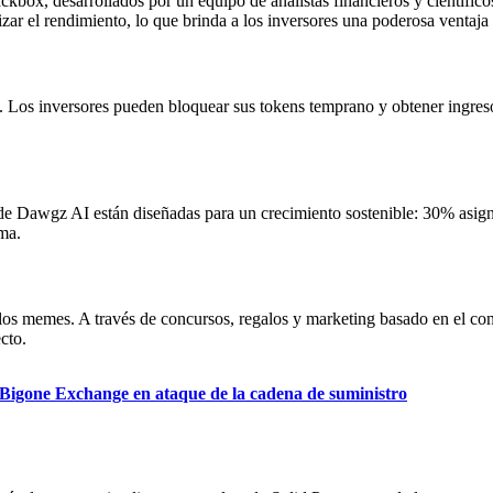
box, desarrollados por un equipo de analistas financieros y científico
ar el rendimiento, lo que brinda a los inversores una poderosa ventaja s
 Los inversores pueden bloquear sus tokens temprano y obtener ingreso
e Dawgz AI están diseñadas para un crecimiento sostenible: 30% asig
ema.
 los memes. A través de concursos, regalos y marketing basado en el c
cto.
e Bigone Exchange en ataque de la cadena de suministro