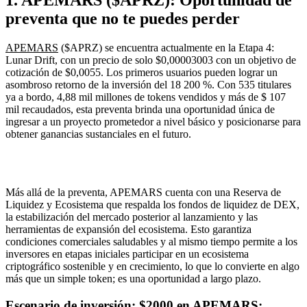
1. APEMARS ($APRZ): Oportunidad de
preventa que no te puedes perder
APEMARS
($APRZ) se encuentra actualmente en la Etapa 4:
Lunar Drift, con un precio de solo $0,00003003 con un objetivo de
cotización de $0,0055. Los primeros usuarios pueden lograr un
asombroso retorno de la inversión del 18 200 %. Con 535 titulares
ya a bordo, 4,88 mil millones de tokens vendidos y más de $ 107
mil recaudados, esta preventa brinda una oportunidad única de
ingresar a un proyecto prometedor a nivel básico y posicionarse para
obtener ganancias sustanciales en el futuro.
Más allá de la preventa, APEMARS cuenta con una Reserva de
Liquidez y Ecosistema que respalda los fondos de liquidez de DEX,
la estabilización del mercado posterior al lanzamiento y las
herramientas de expansión del ecosistema. Esto garantiza
condiciones comerciales saludables y al mismo tiempo permite a los
inversores en etapas iniciales participar en un ecosistema
criptográfico sostenible y en crecimiento, lo que lo convierte en algo
más que un simple token; es una oportunidad a largo plazo.
Escenario de inversión: $2000 en APEMARS: