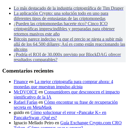
Lo más destacado de la industria criptográfica de Tim Draper
La aplicación Crypto: una solución todo en uno para
diferentes tipos de entusiastas de las criptomonedas
¿Pueden las criptomonedas hacerte rico? Cinco ICO
criptográficas imprescindibles y preparadas para obtener
retornos masivos este año
Bitcoin parece indeciso ya que el precio se niega a subir más
allá de los 64.500 dólares; Así es como están reaccionando las
altcoins
¿Podría el ROI de 30.000x previsto por BlockDAG ofrecer
resultados comparables?
Comentarios recientes
Finance
en
La mejor criptografía para comprar ahora: 4
monedas que muestran impulso alcista
McDVOICE
en
Consumidores que desconocen el impacto
significativo de la IA
Rafael Farías
en
Cómo encontrar su frase de recuperación
secreta en MetaMask
guido
en
Cómo solucionar el error «Pancake K» en
PancakeSwap ¿Qué es?
Ignacio Mellado Peiro
en
Guía Exchange Crypto.com CRO
Token ¿Cómo comprar, usar y operar?