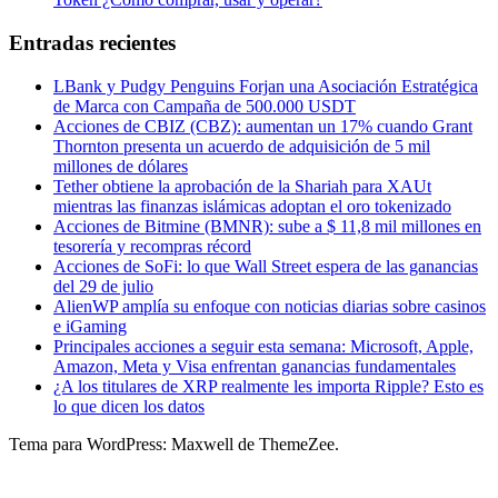
Entradas recientes
LBank y Pudgy Penguins Forjan una Asociación Estratégica
de Marca con Campaña de 500.000 USDT
Acciones de CBIZ (CBZ): aumentan un 17% cuando Grant
Thornton presenta un acuerdo de adquisición de 5 mil
millones de dólares
Tether obtiene la aprobación de la Shariah para XAUt
mientras las finanzas islámicas adoptan el oro tokenizado
Acciones de Bitmine (BMNR): sube a $ 11,8 mil millones en
tesorería y recompras récord
Acciones de SoFi: lo que Wall Street espera de las ganancias
del 29 de julio
AlienWP amplía su enfoque con noticias diarias sobre casinos
e iGaming
Principales acciones a seguir esta semana: Microsoft, Apple,
Amazon, Meta y Visa enfrentan ganancias fundamentales
¿A los titulares de XRP realmente les importa Ripple? Esto es
lo que dicen los datos
Tema para WordPress: Maxwell de ThemeZee.