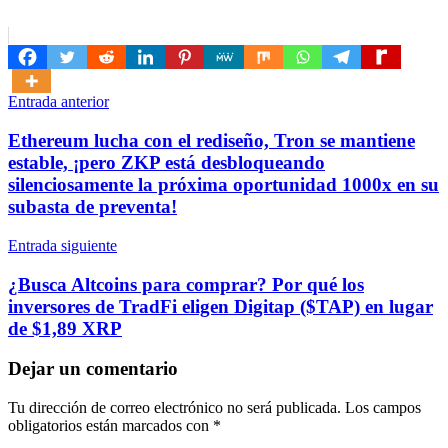
Navegación
Entrada anterior
de
Ethereum lucha con el rediseño, Tron se mantiene
entradas
estable, ¡pero ZKP está desbloqueando
silenciosamente la próxima oportunidad 1000x en su
subasta de preventa!
Entrada siguiente
¿Busca Altcoins para comprar? Por qué los
inversores de TradFi eligen Digitap ($TAP) en lugar
de $1,89 XRP
Dejar un comentario
Tu dirección de correo electrónico no será publicada.
Los campos
obligatorios están marcados con
*