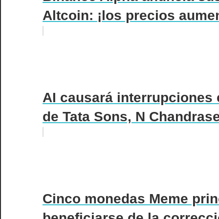
Altcoin: ¡los precios aume
AI causará interrupciones e
de Tata Sons, N Chandras
Cinco monedas Meme princ
beneficiarse de la correcci