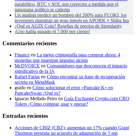
parabólico, BTC y SOL son correctos a medida que el
panorama político se calienta
Un analista predice un bombeo del 200% para FLOKI, los
inversores muestran un gran interés en APORK y Shiba Inu
¿Qué es AGIX Coin? Reseñas de precios de Singularity
¡Uno había ganado el 7.000 por ciento!
Comentarios recientes
Finance
en
La mejor criptografía para comprar ahora: 4
monedas que muestran impulso alcista
McDVOICE
en
Consumidores que desconocen el impacto
significativo de la IA
Rafael Farías
en
Cómo encontrar su frase de recuperación
secreta en MetaMask
guido
en
Cómo solucionar el error «Pancake K» en
PancakeSwap ¿Qué es?
Ignacio Mellado Peiro
en
Guía Exchange Crypto.com CRO
Token ¿Cómo comprar, usar y operar?
Entradas recientes
Acciones de CBIZ (CBZ): aumentan un 17% cuando Grant
Thornton presenta un acuerdo de adquisición de 5 mil