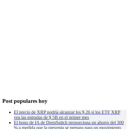
Post populares hoy
El precio de XRP podría alcanzar los $ 26 si los ETF XRP
vea las entradas de $ 5B en el primer mes
El bono de IA de DeepSnitch proporciona un ahorro del 300
% a medida que la preventa se prepara para un movimiento