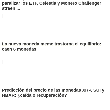
paralizar los ETF, Celestia y Monero Challenger
atraen ...
La nueva moneda meme trastorna el equilibrio:
caen 6 monedas
Predicción del precio de las monedas XRP, SUI y
HBAR: ¿caída o recuperación?