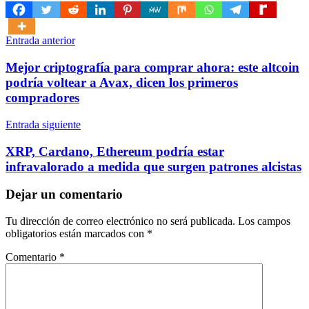
Navegación
Entrada anterior
de
Mejor criptografía para comprar ahora: este altcoin
entradas
podría voltear a Avax, dicen los primeros
compradores
Entrada siguiente
XRP, Cardano, Ethereum podría estar
infravalorado a medida que surgen patrones alcistas
Dejar un comentario
Tu dirección de correo electrónico no será publicada.
Los campos
obligatorios están marcados con
*
Comentario
*