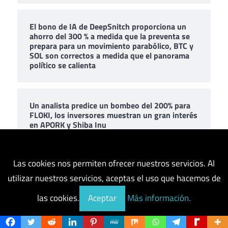
El bono de IA de DeepSnitch proporciona un
ahorro del 300 % a medida que la preventa se
prepara para un movimiento parabólico, BTC y
SOL son correctos a medida que el panorama
político se calienta
Un analista predice un bombeo del 200% para
FLOKI, los inversores muestran un gran interés
en APORK y Shiba Inu
Las cookies nos permiten ofrecer nuestros servicios. Al
¿Qué es AGIX Coin? Reseñas de precios de
Singularity
utilizar nuestros servicios, aceptas el uso que hacemos de
las cookies.
Aceptar
Más información.
¡Uno había ganado el 7.000 por ciento!