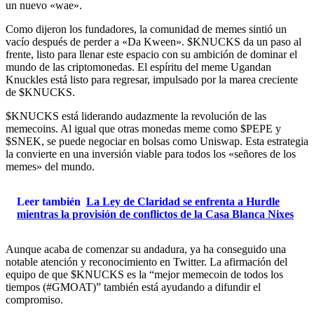
un nuevo «wae».
Como dijeron los fundadores, la comunidad de memes sintió un
vacío después de perder a «Da Kween». $KNUCKS da un paso al
frente, listo para llenar este espacio con su ambición de dominar el
mundo de las criptomonedas. El espíritu del meme Ugandan
Knuckles está listo para regresar, impulsado por la marea creciente
de $KNUCKS.
$KNUCKS está liderando audazmente la revolución de las
memecoins. Al igual que otras monedas meme como $PEPE y
$SNEK, se puede negociar en bolsas como Uniswap. Esta estrategia
la convierte en una inversión viable para todos los «señores de los
memes» del mundo.
Leer también
La Ley de Claridad se enfrenta a Hurdle
mientras la provisión de conflictos de la Casa Blanca Nixes
Aunque acaba de comenzar su andadura, ya ha conseguido una
notable atención y reconocimiento en Twitter. La afirmación del
equipo de que $KNUCKS es la “mejor memecoin de todos los
tiempos (#GMOAT)” también está ayudando a difundir el
compromiso.