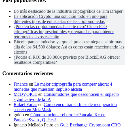
Post populares hoy
Lo más destacado de la industria criptográfica de Tim Draper
La aplicación Crypto: una solución todo en uno para
diferentes tipos de entusiastas de las criptomonedas
¿Pueden las criptomonedas hacerte rico? Cinco ICO
criptográficas imprescindibles y preparadas para obtener
retornos masivos este año
Bitcoin parece indeciso ya que el precio se niega a subir más
allá de los 64.500 dólares; Así es como están reaccionando las
altcoins
¿Podría el ROI de 30.000x previsto por BlockDAG ofrecer
resultados comparables?
Comentarios recientes
Finance
en
La mejor criptografía para comprar ahora: 4
monedas que muestran impulso alcista
McDVOICE
en
Consumidores que desconocen el impacto
significativo de la IA
Rafael Farías
en
Cómo encontrar su frase de recuperación
secreta en MetaMask
guido
en
Cómo solucionar el error «Pancake K» en
PancakeSwap ¿Qué es?
Ignacio Mellado Peiro
en
Guía Exchange Crypto.com CRO