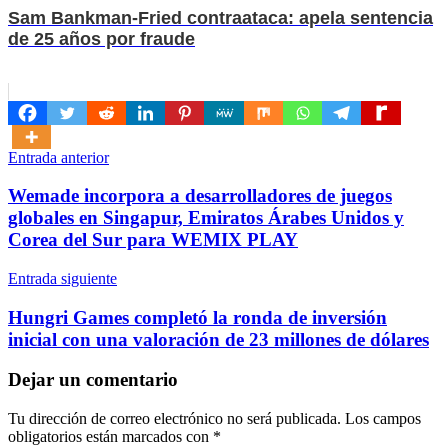
Sam Bankman-Fried contraataca: apela sentencia
de 25 años por fraude
Navegación
Entrada anterior
de
Wemade incorpora a desarrolladores de juegos
entradas
globales en Singapur, Emiratos Árabes Unidos y
Corea del Sur para WEMIX PLAY
Entrada siguiente
Hungri Games completó la ronda de inversión
inicial con una valoración de 23 millones de dólares
Dejar un comentario
Tu dirección de correo electrónico no será publicada.
Los campos
obligatorios están marcados con
*